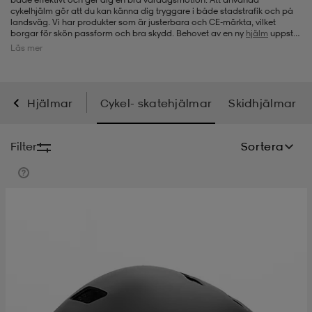
cykelhjälm gör att du kan känna dig tryggare i både stadstrafik och på
landsväg. Vi har produkter som är justerbara och CE-märkta, vilket
-bh
ingsskor
por
ingsskor
por
ler
borgar för skön passform och bra skydd. Behovet av en ny
hjälm
uppstår
när barn växer och behöver nytt eller när t.ex. en cykelhjälm har blivit
Läs mer
sliten och nött. Då är det dags att köpa en ny, och eftersom vi hela tiden
fyller på vårt sortiment med nya prisvärda produkter, så är det här rätt
ställe när du letar efter en ny cykelhjälm.
por
ler
ler
kläder
usskor
Hjälmar
Cykel- skatehjälmar
Skidhjälmar
kläder
stövlar
öjor & skjortor
stövlar
asögon
stövlar
Filter
Sortera
s
r & stövlar
kläder
usskor
r
r & stövlar
r
skor
r
r & stövlar
äder
skor
asögon
lbehör
asögon
skor
r
lbehör