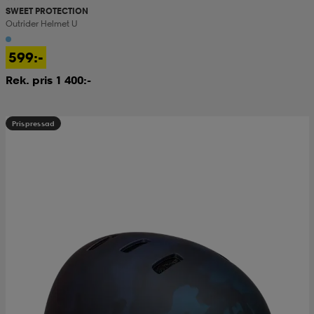
SWEET PROTECTION
Outrider Helmet U
599:-
Rek. pris 1 400:-
Prispressad