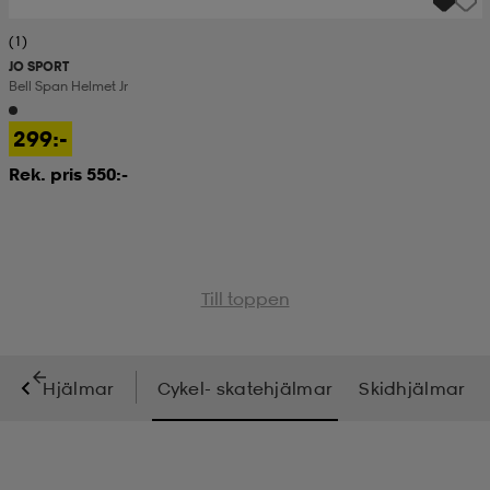
(1)
JO SPORT
Bell Span Helmet Jr
299:-
Rek. pris 550:-
Till toppen
Hjälmar
Cykel- skatehjälmar
Skidhjälmar