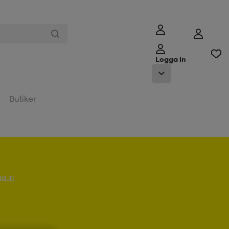
Logga in
Butiker
a in