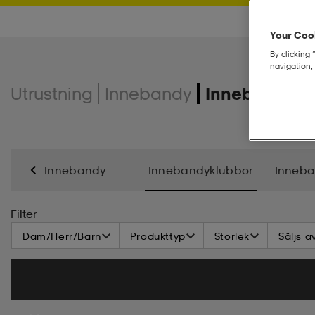
Your Cook
By clicking 
navigation, 
Utrustning
Innebandy
Innebandykl
Innebandy
Innebandyklubbor
Inneba
Filter
Dam/Herr/Barn
Produkttyp
Storlek
Säljs a