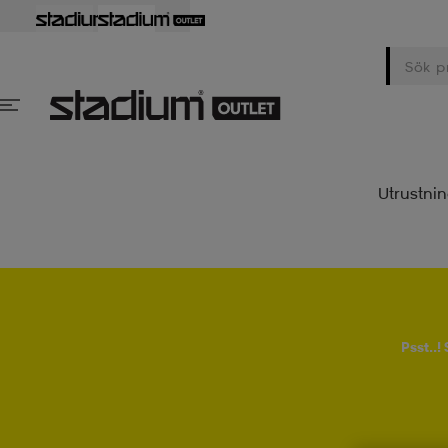
Utrustni
Psst..