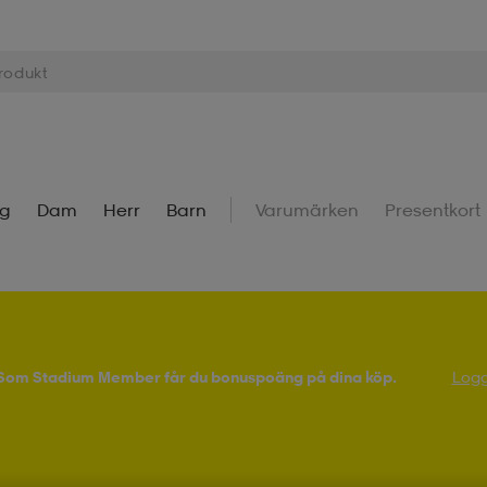
ng
Dam
Herr
Barn
Varumärken
Presentkort
! Som Stadium Member får du bonuspoäng på dina köp.
Logg