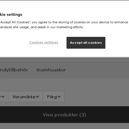
ie settings
“Accept All Cookies”, you agree to the storing of cookies on your device to enhance 
analyze site usage, and assist in our marketing efforts.
ubbor
Cookies settings
Accept all cookies
ndytillbehör
Inomhusskor
v
Varumärke
Färg
Visa produkter (3)