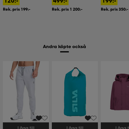
120:-
499:-
199:-
Rek. pris 199:-
Rek. pris 1 200:-
Rek. pris 350:-
Andra köpte också
Lägg till
Lägg till
Lägg ti
Välj storlek
Välj storlek
Välj storlek