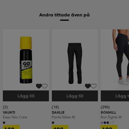
Andra tittade även på
Lägg till
Lägg till
Lägg ti
Välj storlek
Välj storlek
Välj storlek
(2)
(18)
(296)
VAUHTI
DAHLIE
RONHILL
Easy Skin Care
Pants Sälen M
Run Tights W
+2