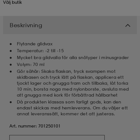
Välj
butik
kar & vantar
ställ
e
Beskrivning
r & pannband
e
Flytande glidvax
Temperatur: -2 till -15
Mycket bra glidvalla för alla snötyper i minusgrader
ställ
lagg
Volym: 70 ml
Gör såhär: Skaka flaskan, tryck svampen mot
skidbasen och tryck lätt på flaskan, applicera ett
tjockt lager och gnugga fram och tillbaka, låt torka
lagg
10 min, borsta noga med nylonborste, avsluta med
att gnugga med kork för förbättrad hållbarhet
Då produkten klassas som farligt gods, kan den
endast skickas med hemleverans. Om du väljer ett
annat leveranssätt, kommer det att justeras.
Art. nummer: 701250101