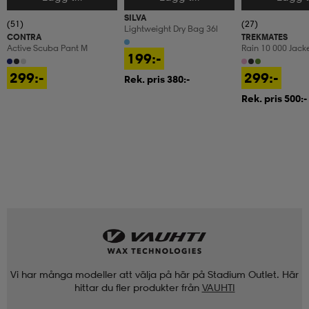
SILVA
(51)
(27)
Lightweight Dry Bag 36l
CONTRA
TREKMATES
Active Scuba Pant M
Rain 10 000 Jacke
199:-
Regnjacka, Junio
299:-
299:-
Rek. pris 380:-
Rek. pris 500:-
Vi har många modeller att välja på här på Stadium Outlet. Här
hittar du fler produkter från
VAUHTI