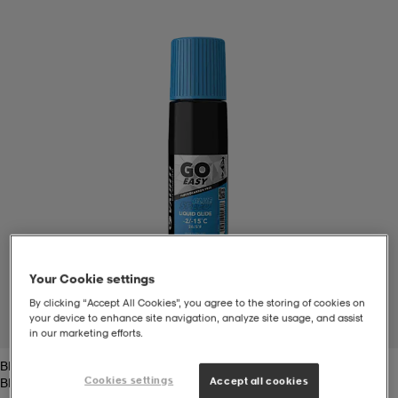
-bh
ingsskor
por
ingsskor
por
ler
por
ler
ler
kläder
usskor
kläder
stövlar
öjor & skjortor
stövlar
asögon
stövlar
s
r & stövlar
kläder
usskor
r
r & stövlar
Your Cookie settings
r
skor
r
r & stövlar
äder
skor
By clicking “Accept All Cookies”, you agree to the storing of cookies on
your device to enhance site navigation, analyze site usage, and assist
1
/
1
in our marketing efforts.
Blue
asögon
lbehör
asögon
skor
r
lbehör
Cookies settings
Accept all cookies
Blue