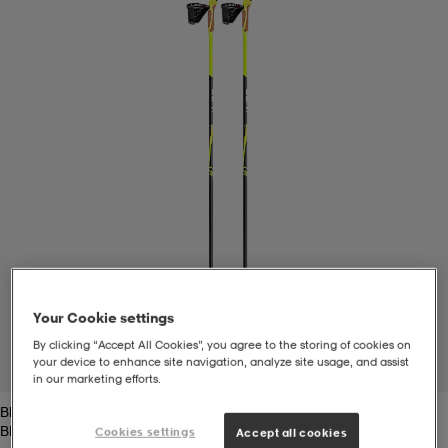
-bh
ingsskor
por
ingsskor
por
ler
por
ler
ler
kläder
usskor
kläder
stövlar
öjor & skjortor
stövlar
asögon
stövlar
s
r & stövlar
kläder
usskor
r
r & stövlar
Your Cookie settings
r
skor
r
r & stövlar
äder
skor
By clicking “Accept All Cookies”, you agree to the storing of cookies on
your device to enhance site navigation, analyze site usage, and assist
1
/
1
in our marketing efforts.
Black/yellow
asögon
lbehör
asögon
skor
r
lbehör
Black/yellow
Cookies settings
Accept all cookies