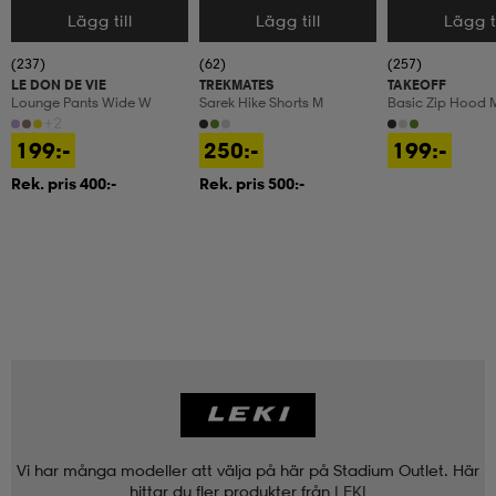
Lägg till
Lägg till
Lägg ti
Välj storlek
Välj storlek
Välj storlek
(237)
(62)
(257)
LE DON DE VIE
TREKMATES
TAKEOFF
Lounge Pants Wide W
Sarek Hike Shorts M
Basic Zip Hood 
+2
199:-
250:-
199:-
Rek. pris 400:-
Rek. pris 500:-
Vi har många modeller att välja på här på Stadium Outlet. Här
hittar du fler produkter från
LEKI