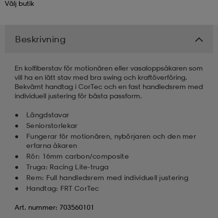
Välj
butik
kar & vantar
ställ
e
Beskrivning
r & pannband
e
En kolfiberstav för motionären eller vasaloppsåkaren som
vill ha en lätt stav med bra swing och kraftöverföring.
Bekvämt handtag i CorTec och en fast handledsrem med
ställ
lagg
individuell justering för bästa passform.
Längdstavar
Seniorstorlekar
lagg
Fungerar för motionären, nybörjaren och den mer
erfarna åkaren
Rör: 16mm carbon/composite
Truga: Racing Lite-truga
Rem: Full handledsrem med individuell justering
Handtag: FRT CorTec
Art. nummer: 703560101