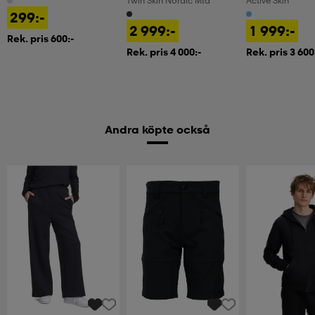
Twin Skin Nordic Mtd
Active Skin
299:-
2 999:-
1 999:-
Rek. pris 600:-
Rek. pris 4 000:-
Rek. pris 3 600
Andra köpte också