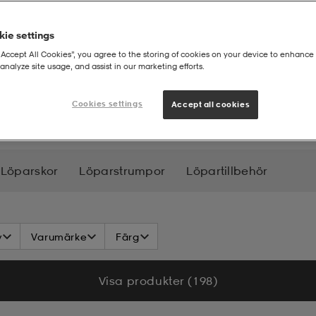
ie settings
“Accept All Cookies”, you agree to the storing of cookies on your device to enhance 
analyze site usage, and assist in our marketing efforts.
Cookies settings
Accept all cookies
Löparskor
Löparstrumpor
Löpartillbehör
v
Varumärke
Färg
Visa produkter (198)