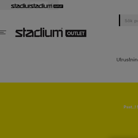
Utrustni
Psst..