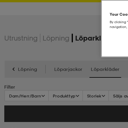
Your Cook
By clicking 
navigation, 
Utrustning
Löpning
Löparkläder
Löpning
Löparjackor
Löparkläder
Filter
Dam/Herr/Barn
Produkttyp
Storlek
Säljs a