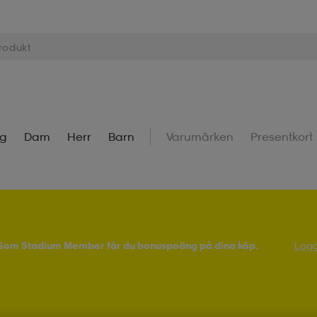
ng
Dam
Herr
Barn
Varumärken
Presentkort
! Som Stadium Member får du bonuspoäng på dina köp.
Logg