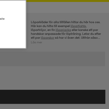
site
Löparkläder för alla tillfällen hittar du här hos oss.
Här kan du hitta till exempel
löpartights
,
löpartröjor, en fin
löparjacka
eller kanske ett par
handskar anpassade för löpträning. Letar du efter
ett par
löparskor
så har vi även det. Utifrån säsong
så fylls vårt sortiment hela tiden på med nya
Läs mer
produkter för löparkläder. För att springa på höst
och vinter krävs kanske fodrade tights och jackor
med vindskydd, medan under sommaren vill man
kanske springa i ett par smidiga löparshorts och
en snygg T-shirt. Hos oss kan du alltid fynda bra
och prisvärda löparkläder.