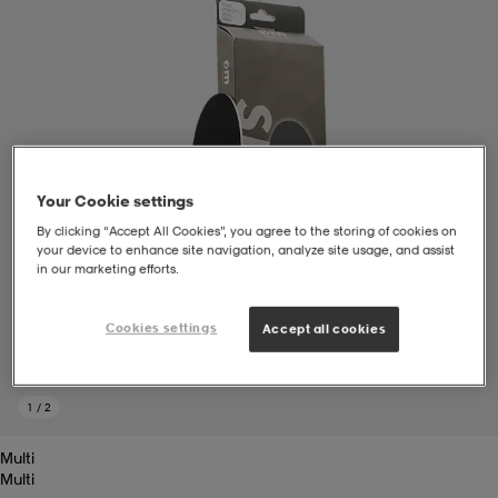
-bh
ingsskor
por
ingsskor
por
ler
por
ler
ler
kläder
usskor
Your Cookie settings
kläder
stövlar
öjor & skjortor
stövlar
asögon
stövlar
By clicking “Accept All Cookies”, you agree to the storing of cookies on
your device to enhance site navigation, analyze site usage, and assist
in our marketing efforts.
s
r & stövlar
kläder
usskor
r
r & stövlar
Cookies settings
Accept all cookies
r
skor
r
r & stövlar
äder
skor
1
/
2
Multi
asögon
lbehör
asögon
skor
r
lbehör
Multi