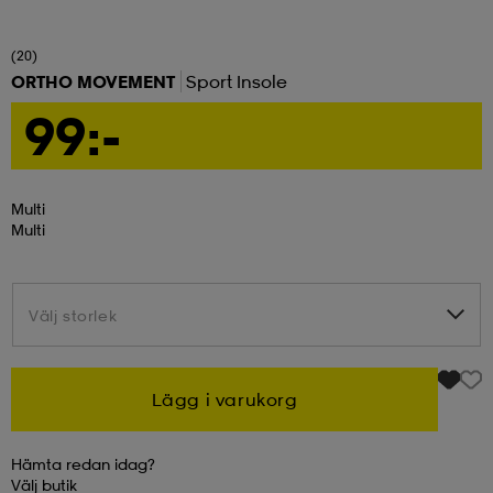
ngar & kjolar
äder
lbehör
läder
- & träningsskor
(20)
ORTHO MOVEMENT
Sport Insole
99:-
 & Baddräkter
r
ller
Multi
r
läder
ukar
Multi
läder
ukar
kar & vantar
Välj storlek
Välj storlek
e
kar & vantar
r
Lägg i varukorg
ukar
r & pannband
ställ
Hämta redan idag?
Välj
butik