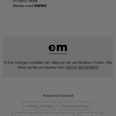
Fri retur i butik
Betala med
SWISH
Vi har många modeller att välja på här på Stadium Outlet. Här
hittar du fler produkter från
ORTHO MOVEMENT
Relaterat innehåll
running_training
Sportutrustning