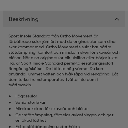
kar & vantar
ställ
e
Beskrivning
r & pannband
e
Sport Insole Standard från Ortho Movement är
förbättrade sulor jämfört med de originalsulor som dina
skor kommer med. Ortho Movements sulor har bättre
stötdämpning, komfort och minskar risken för skavsår och
ställ
lagg
blåsor. När dina originalsulor blir utslitna eller börjar lukta
illa, är Sport Insole Standard perfekta ersättningssulor!
Rengöring/skötsel: De tål inte hög värme. Du kan
använda ljummet vatten och tvål/såpa vid rengöring. Låt
lagg
dem torka i rumstemperatur. Tvätta inte dem i
tvättmaskin.
Iläggssulor
Seniorstorlekar
Minskar risken för skavsår och blåsor
Ger stötdämpning, fördelar avlastningen och ger
en ökad lätthet
Extra stötdämpning under hälen