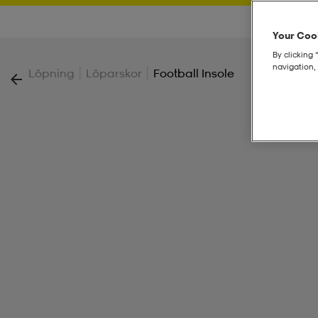
Your Cook
By clicking 
navigation, 
|
|
Löpning
Löparskor
Football Insole