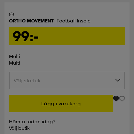
(8)
ORTHO MOVEMENT
Football Insole
99:-
Multi
Multi
Välj storlek
Välj storlek
Lägg i varukorg
Hämta redan idag?
Välj
butik