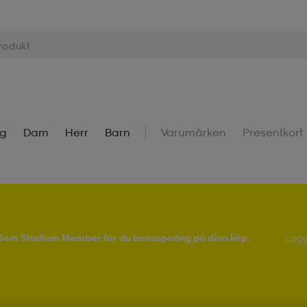
ng
Dam
Herr
Barn
Varumärken
Presentkort
! Som Stadium Member får du bonuspoäng på dina köp.
Logg