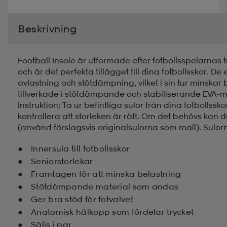
Beskrivning
Football Insole är utformade efter fotbollsspelarnas 
och är det perfekta tillägget till dina fotbollsskor. De
avlastning och stötdämpning, vilket i sin tur minskar
tillverkade i stötdämpande och stabiliserande EVA-ma
Instruktion: Ta ur befintliga sulor från dina fotbollssk
kontrollera att storleken är rätt. Om det behövs kan du
(använd förslagsvis originalsulorna som mall). Sulor
Innersula till fotbollsskor
Seniorstorlekar
Framtagen för att minska belastning
Stötdämpande material som andas
Ger bra stöd för fotvalvet
Anatomisk hälkopp som fördelar trycket
Säljs i par