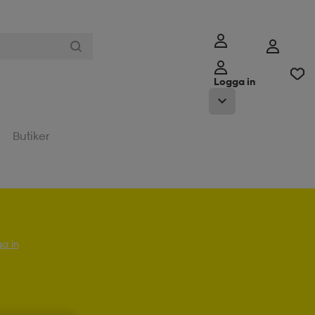
Logga in
Butiker
a in