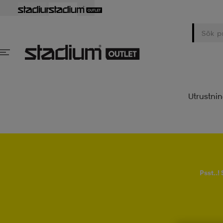
Utrustni
Psst..