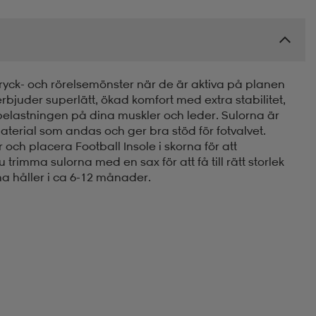
tryck- och rörelsemönster när de är aktiva på planen
 erbjuder superlätt, ökad komfort med extra stabilitet,
 belastningen på dina muskler och leder. Sulorna är
terial som andas och ger bra stöd för fotvalvet.
or och placera Football Insole i skorna för att
 trimma sulorna med en sax för att få till rätt storlek
na håller i ca 6-12 månader.