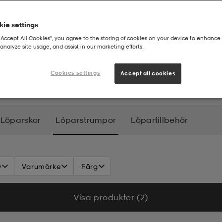
ie settings
“Accept All Cookies”, you agree to the storing of cookies on your device to enhance 
analyze site usage, and assist in our marketing efforts.
Cookies settings
Accept all cookies
Löparskor
Löparstrumpor
Löpartillbehör
v
Varumärke
Färg
Visa produkter (2)