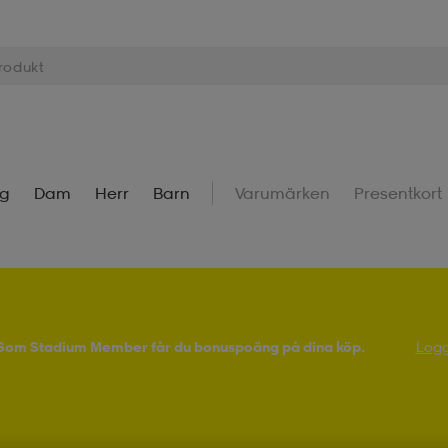
ng
Dam
Herr
Barn
Varumärken
Presentkort
! Som Stadium Member får du bonuspoäng på dina köp.
Logg