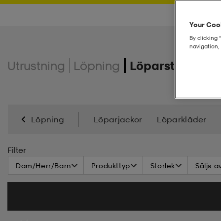
Your Cook
By clicking 
navigation, 
Utrustning
Löpning
Löparstrumpor
Löpning
Löparjackor
Löparkläder
Filter
Dam/Herr/Barn
Produkttyp
Storlek
Säljs a