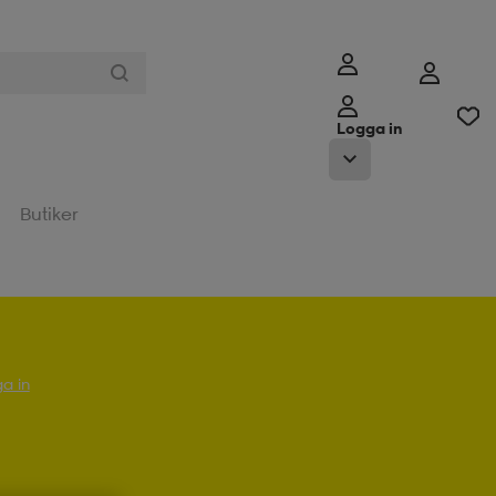
Logga in
Butiker
a in