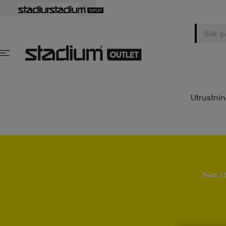
Utrustni
Psst..