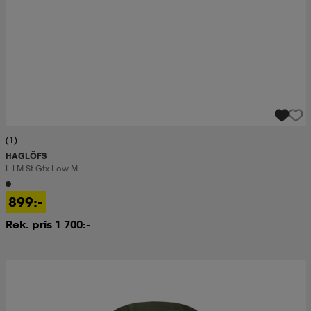
(1)
HAGLÖFS
L.i.m St Gtx Low M
899:-
Rek. pris 1 700:-