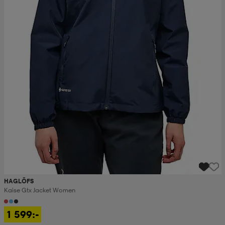
HAGLÖFS
Kaise Gtx Jacket Women
1 599:-