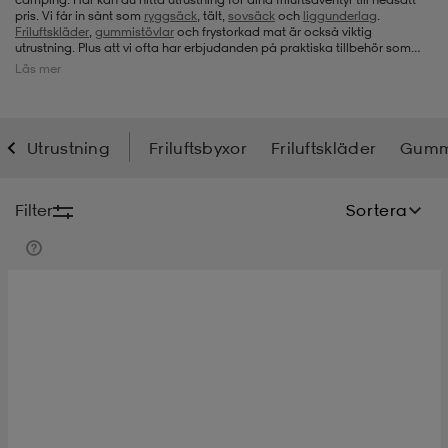
pris. Vi får in sånt som
ryggsäck
, tält,
sovsäck
och
liggunderlag
.
Friluftskläder
,
gummistövlar
och frystorkad mat är också viktig
-bh
ingsskor
por
ingsskor
por
ler
utrustning. Plus att vi ofta har erbjudanden på praktiska tillbehör som
kan vara nog så viktiga: fästingplockare, solcellspanel för laddning och
Läs mer
en skön kudde. Så välkommen att besöka oss när du letar efter något
inom outdoor.
por
ler
ler
kläder
usskor
Utrustning
Friluftsbyxor
Friluftskläder
Gummi
kläder
stövlar
öjor & skjortor
stövlar
asögon
stövlar
Filter
Sortera
s
r & stövlar
kläder
usskor
r
r & stövlar
r
skor
r
r & stövlar
äder
skor
asögon
lbehör
asögon
skor
r
lbehör