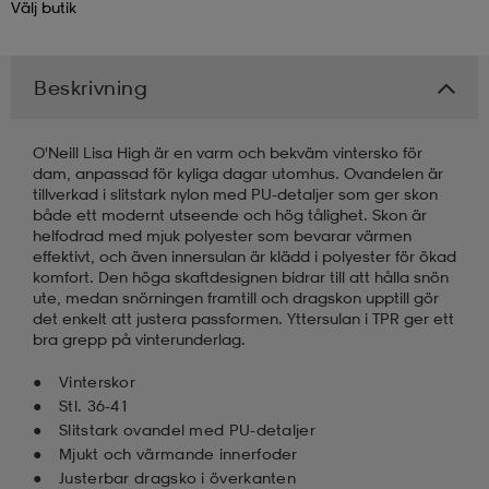
Välj
butik
kar & vantar
ställ
e
Beskrivning
r & pannband
e
O'Neill Lisa High är en varm och bekväm vintersko för
dam, anpassad för kyliga dagar utomhus. Ovandelen är
tillverkad i slitstark nylon med PU-detaljer som ger skon
ställ
lagg
både ett modernt utseende och hög tålighet. Skon är
helfodrad med mjuk polyester som bevarar värmen
effektivt, och även innersulan är klädd i polyester för ökad
komfort. Den höga skaftdesignen bidrar till att hålla snön
lagg
ute, medan snörningen framtill och dragskon upptill gör
det enkelt att justera passformen. Yttersulan i TPR ger ett
bra grepp på vinterunderlag.
Vinterskor
Stl. 36-41
Slitstark ovandel med PU-detaljer
Mjukt och värmande innerfoder
Justerbar dragsko i överkanten