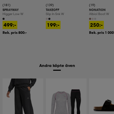
(181)
(139)
(19)
SPRAYWAY
TAKEOFF
NONATION
Higger Low W
Slip In Snk W
Albiol Boot W
499:-
199:-
250:-
Rek. pris 800:-
Rek. pris 1 000
Andra köpte även