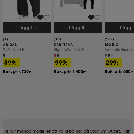
Lägg till
Lägg till
Lägg ti
Välj storlek
Välj storlek
Välj storlek
(1)
(10)
(262)
ADIDAS
KARI TRAA
BIO BIO
W All Szn T Pt
Signe Wool Set W
So Jamie Suede 
399:-
999:-
299:-
Rek. pris 750:-
Rek. pris 1 400:-
Rek. pris 600:-
Vi har många modeller att välja på här på Stadium Outlet. Här