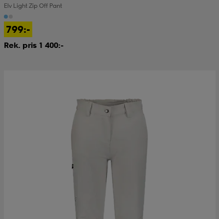
Elv Light Zip Off Pant
799:-
Rek. pris 1 400:-