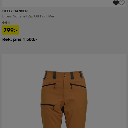
HELLY HANSEN
Brono Softshell Zip Off Pant Men
799:-
Rek. pris 1 500:-