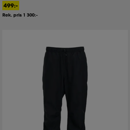
499:-
Rek. pris 1 300:-