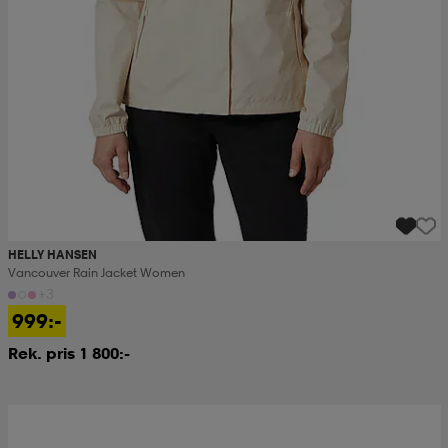
HELLY HANSEN
Vancouver Rain Jacket Women
+3
999:-
Rek. pris 1 800:-