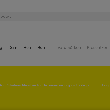
ng
Dam
Herr
Barn
Varumärken
Presentkort
! Som Stadium Member får du bonuspoäng på dina köp.
Logg