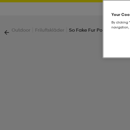
Your Cook
By clicking 
navigation, 
|
|
Outdoor
Friluftskläder
So Fake Fur Pom Jr