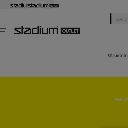
Utrustni
Psst..