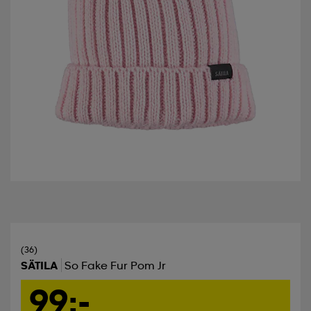
(36)
SÄTILA
So Fake Fur Pom Jr
99:-