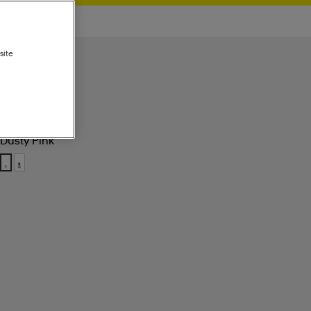
site
Dusty Pink
Dusty Pink