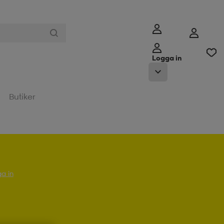
Logga in
Butiker
a in