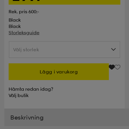
Rek. pris 600:-
Black
Black
Storleksguide
Välj storlek
Välj storlek
Lägg i varukorg
Hämta redan idag?
Välj
butik
Beskrivning