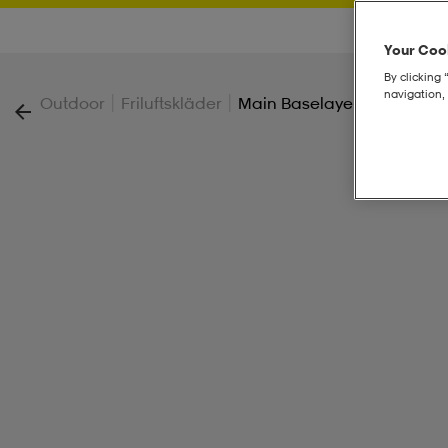
Your Cook
By clicking 
navigation, 
|
|
Outdoor
Friluftskläder
Main Baselayer Crew Jr