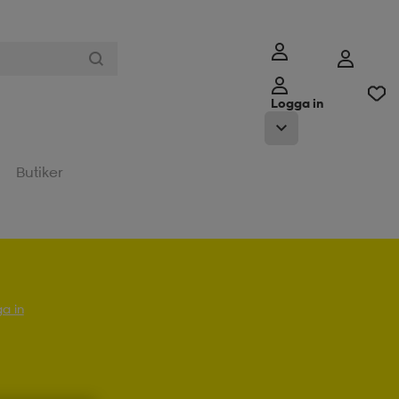
Logga in
Butiker
a in