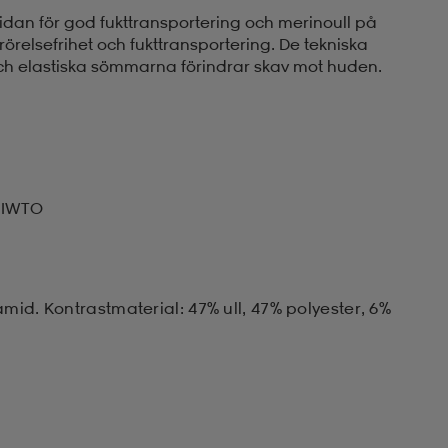
sidan för god fukttransportering och merinoull på
örelsefrihet och fukttransportering. De tekniska
 och elastiska sömmarna förindrar skav mot huden.
v IWTO
mid. Kontrastmaterial: 47% ull, 47% polyester, 6%