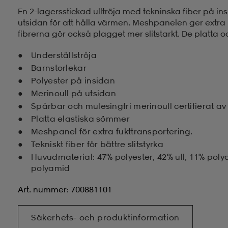
En 2-lagersstickad ulltröja med tekninska fiber på in
utsidan för att hålla värmen. Meshpanelen ger extra r
fibrerna gör också plagget mer slitstarkt. De platta
Underställströja
Barnstorlekar
Polyester på insidan
Merinoull på utsidan
Spårbar och mulesingfri merinoull certifierat a
Platta elastiska sömmer
Meshpanel för extra fukttransportering.
Tekniskt fiber för bättre slitstyrka
Huvudmaterial: 47% polyester, 42% ull, 11% polya
polyamid
Art. nummer: 700881101
Säkerhets- och produktinformation