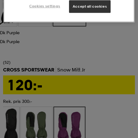
Cookies settings
Accept all cookies
ngar & kjolar
äder
lbehör
läder
- & träningsskor
Dk Purple
 & Baddräkter
r
ller
Dk Purple
r
läder
ukar
(52)
CROSS SPORTSWEAR
Snow Mitt Jr
120:-
läder
ukar
kar & vantar
Rek. pris 300:-
e
kar & vantar
r
ukar
r & pannband
ställ