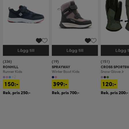
Lägg till
Lägg till
Lägg ti
Välj storlek
Välj storlek
Välj storlek
(336)
(19)
(151)
RONHILL
SPRAYWAY
CROSS SPORTS
Runner Kids
Winter Boot Kids
Snow Glove Jr
+2
150:-
399:-
120:-
Rek. pris 250:-
Rek. pris 700:-
Rek. pris 200:-