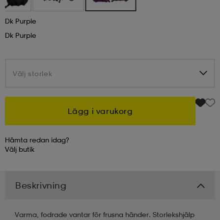
Dk Purple
kar & vantar
ställ
e
Dk Purple
r & pannband
e
Välj storlek
Välj storlek
ställ
lagg
Lägg i varukorg
lagg
Hämta redan idag?
Välj
butik
Beskrivning
Varma, fodrade vantar för frusna händer. Storlekshjälp