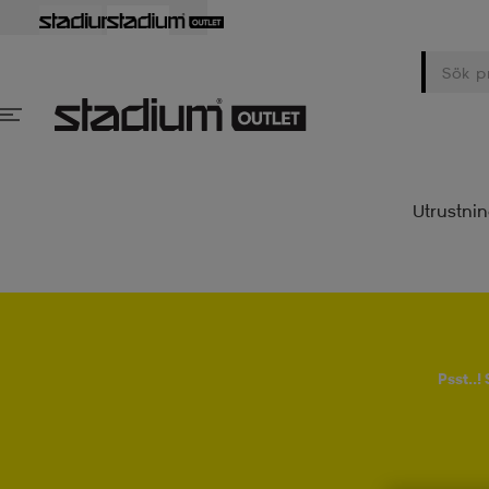
Utrustni
Psst..