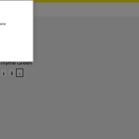
site
Thyme Green
Thyme Green