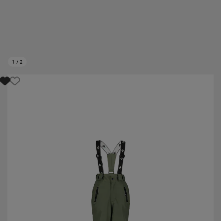
1
/
2