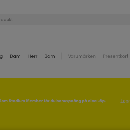
ng
Dam
Herr
Barn
Varumärken
Presentkort
! Som Stadium Member får du bonuspoäng på dina köp.
Logg