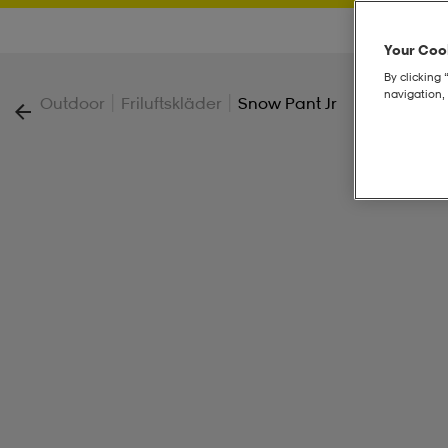
Your Cook
By clicking 
navigation, 
|
|
Outdoor
Friluftskläder
Snow Pant Jr