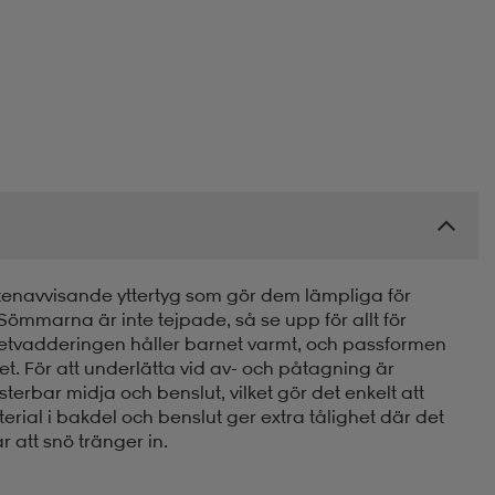
tenavvisande yttertyg som gör dem lämpliga för
ömmarna är inte tejpade, så se upp för allt för
etvadderingen håller barnet varmt, och passformen
het. För att underlätta vid av- och påtagning är
rbar midja och benslut, vilket gör det enkelt att
erial i bakdel och benslut ger extra tålighet där det
att snö tränger in.