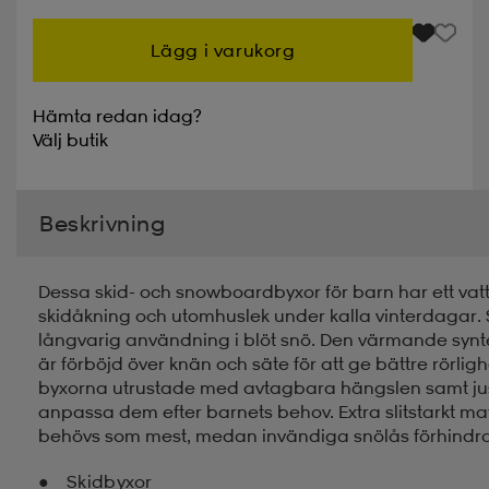
Lägg i varukorg
Hämta redan idag?
Välj
butik
Beskrivning
Dessa skid- och snowboardbyxor för barn har ett vat
skidåkning och utomhuslek under kalla vinterdagar. S
långvarig användning i blöt snö. Den värmande synt
är förböjd över knän och säte för att ge bättre rörlig
byxorna utrustade med avtagbara hängslen samt juste
anpassa dem efter barnets behov. Extra slitstarkt mat
behövs som mest, medan invändiga snölås förhindrar 
Skidbyxor