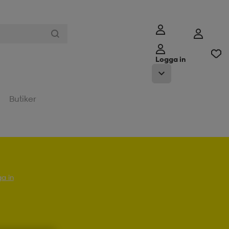
Logga in
Butiker
a in