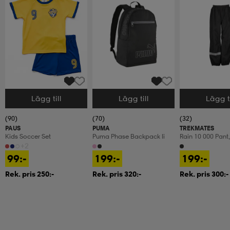
Lägg till
Lägg till
Lägg ti
Välj storlek
Välj storlek
Välj storlek
(90)
(70)
(32)
PAUS
PUMA
TREKMATES
Kids Soccer Set
Puma Phase Backpack Ii
Rain 10 000 Pant,
Regnbyxor, Junio
+2
99:-
199:-
199:-
Rek. pris 250:-
Rek. pris 320:-
Rek. pris 300:-