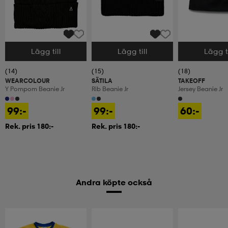
Lägg till
Lägg till
Lägg ti
Välj storlek
Välj storlek
Välj storlek
(14)
(15)
(18)
WEARCOLOUR
SÄTILA
TAKEOFF
Y Pompom Beanie Jr
Rib Beanie Jr
Jersey Beanie Jr
99:-
99:-
60:-
Rek. pris 180:-
Rek. pris 180:-
Andra köpte också