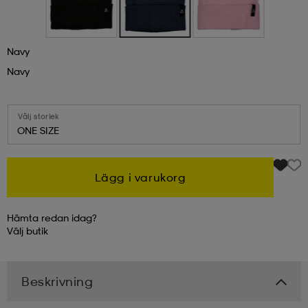
kar & vantar
ställ
e
Navy
Navy
r & pannband
e
Välj storlek
ONE SIZE
ställ
lagg
Lägg i varukorg
lagg
Hämta redan idag?
Välj
butik
Beskrivning