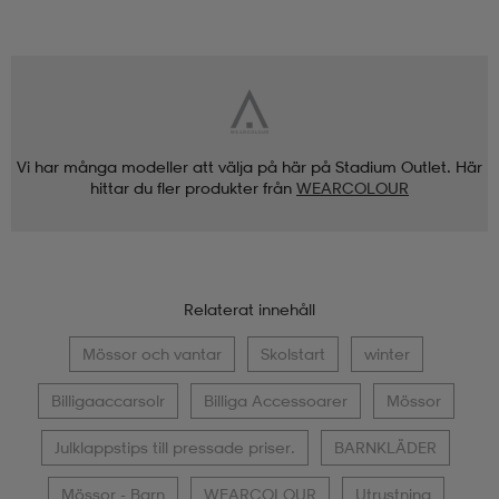
Vi har många modeller att välja på här på Stadium Outlet. Här
hittar du fler produkter från
WEARCOLOUR
Relaterat innehåll
Mössor och vantar
Skolstart
winter
Billigaaccarsolr
Billiga Accessoarer
Mössor
Julklappstips till pressade priser.
BARNKLÄDER
Mössor - Barn
WEARCOLOUR
Utrustning