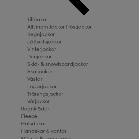
Tillbaka
Allt inom Jackor
Höstjackor
Regnjackor
Lättviktsjackor
Vinterjackor
Dunjackor
Skid- & snowboardjackor
Skaljackor
Västar
Löparjackor
Träningsjackor
Vårjackor
Regnkläder
Fleece
Halsdukar
Handskar & vantar
Mössor & pannband