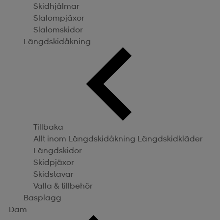
Skidhjälmar
Slalompjäxor
Slalomskidor
Längdskidåkning
Tillbaka
Allt inom Längdskidåkning
Längdskidkläder
Längdskidor
Skidpjäxor
Skidstavar
Valla & tillbehör
Basplagg
Dam