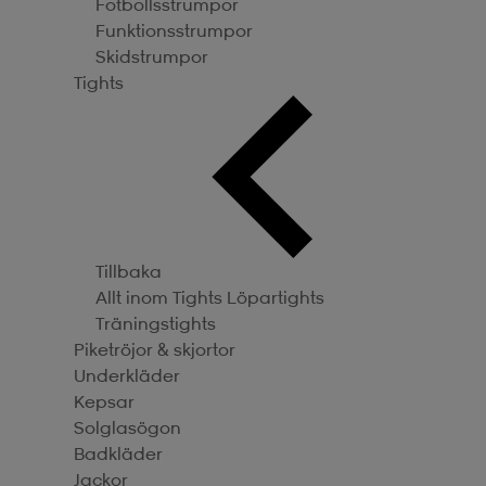
Fotbollsstrumpor
Funktionsstrumpor
Skidstrumpor
Tights
Tillbaka
Allt inom Tights
Löpartights
Träningstights
Piketröjor & skjortor
Underkläder
Kepsar
Solglasögon
Badkläder
Jackor