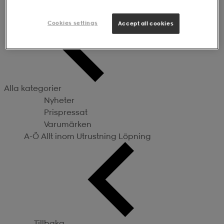
Utrustning
Cookies settings
Accept all cookies
Alla kategorier
Nyheter
Prispressat
Varumärken
A-Ö
Allt inom Utrustning
Löpning
Tillbaka