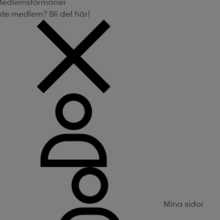
edlemsförmåner
nte medlem? Bli det här!
Mina sidor