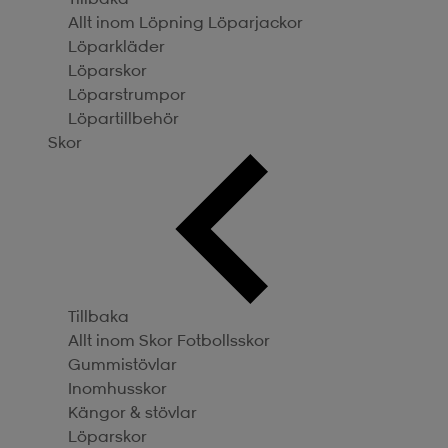
Allt inom Löpning
Löparjackor
Löparkläder
Löparskor
Löparstrumpor
Löpartillbehör
Skor
Tillbaka
Allt inom Skor
Fotbollsskor
Gummistövlar
Inomhusskor
Kängor & stövlar
Löparskor