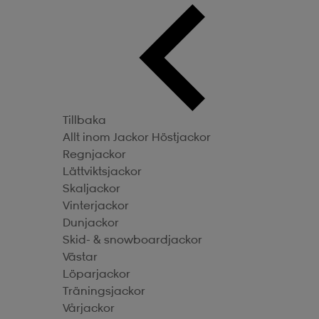
Tillbaka
Allt inom Jackor
Höstjackor
Regnjackor
Lättviktsjackor
Skaljackor
Vinterjackor
Dunjackor
Skid- & snowboardjackor
Västar
Löparjackor
Träningsjackor
Vårjackor