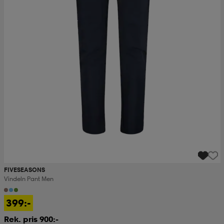
FIVESEASONS
Vindeln Pant Men
399:-
Rek. pris 900:-