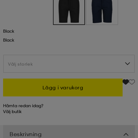
kar & vantar
ställ
e
Black
r & pannband
e
Black
ställ
lagg
Välj storlek
Välj storlek
lagg
Lägg i varukorg
Hämta redan idag?
Välj
butik
Beskrivning