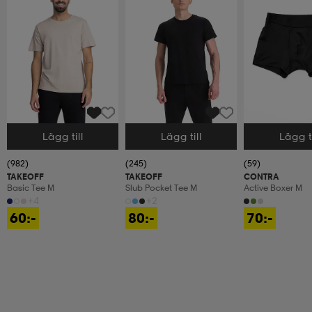
Lägg till
Lägg till
Lägg ti
Välj storlek
Välj storlek
Välj storlek
(982)
(245)
(59)
TAKEOFF
TAKEOFF
CONTRA
Basic Tee M
Slub Pocket Tee M
Active Boxer M
+4
+2
60:-
80:-
70:-