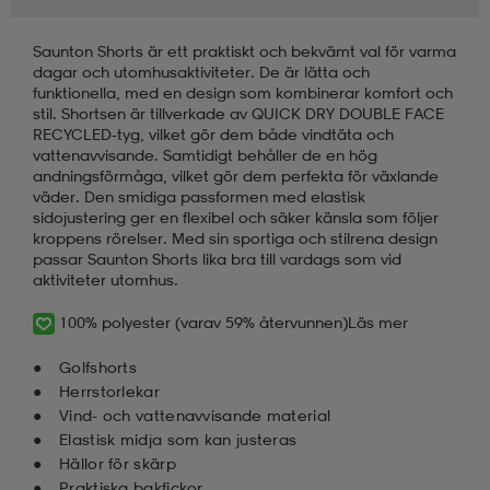
Saunton Shorts är ett praktiskt och bekvämt val för varma
dagar och utomhusaktiviteter. De är lätta och
funktionella, med en design som kombinerar komfort och
stil. Shortsen är tillverkade av QUICK DRY DOUBLE FACE
RECYCLED-tyg, vilket gör dem både vindtäta och
vattenavvisande. Samtidigt behåller de en hög
andningsförmåga, vilket gör dem perfekta för växlande
väder. Den smidiga passformen med elastisk
sidojustering ger en flexibel och säker känsla som följer
kroppens rörelser. Med sin sportiga och stilrena design
passar Saunton Shorts lika bra till vardags som vid
aktiviteter utomhus.
100% polyester (varav 59% återvunnen)
Läs mer
Golfshorts
Herrstorlekar
Vind- och vattenavvisande material
Elastisk midja som kan justeras
Hällor för skärp
Praktiska bakfickor