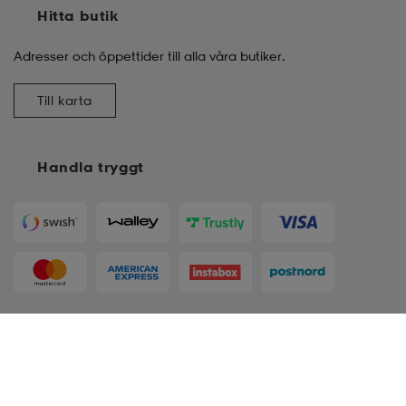
Hitta butik
Adresser och öppettider till alla våra butiker.
Till karta
Handla tryggt
Följ oss
S