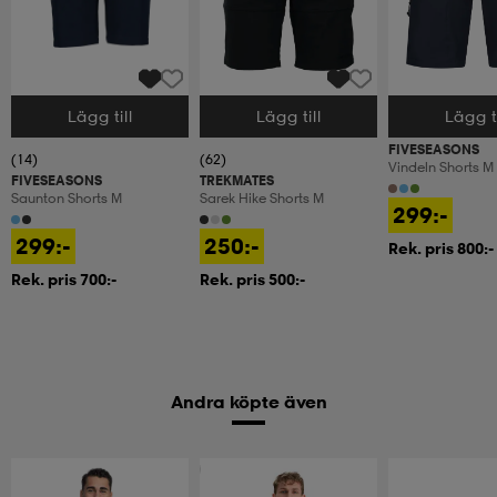
Lägg till
Lägg till
Lägg ti
Välj storlek
Välj storlek
Välj storlek
FIVESEASONS
(14)
(62)
Vindeln Shorts M
FIVESEASONS
TREKMATES
Saunton Shorts M
Sarek Hike Shorts M
299:-
299:-
250:-
Rek. pris 800:-
Rek. pris 700:-
Rek. pris 500:-
Andra köpte även
2 för 99:-