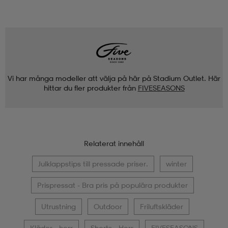
Vi har många modeller att välja på här på Stadium Outlet. Här
hittar du fler produkter från
FIVESEASONS
Relaterat innehåll
Julklappstips till pressade priser.
winter
Prispressat - Bra pris på populära produkter
Utrustning
Outdoor
Friluftskläder
Kläder - herr
Shorts - Herr
FIVESEASONS