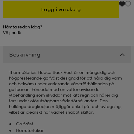
Lägg i varukorg
kar & vantar
ställ
e
Hämta redan idag?
Välj
butik
r & pannband
e
Beskrivning
ställ
lagg
ThermoSeries Fleece Back Vest är en mångsidig och
högpresterande golfväst designad för att hålla dig varm
lagg
och bekväm under varierande väderförhållanden på
golfbanan. Försedd med en vattenavvisande
ytbehandling som skyddar mot lätt regn och håller dig
torr under oförutsägbara väderförhållanden. Den
hellånga dragkedjan möjliggör enkel på- och avtagning,
vilket är idealiskt när vädret snabbt skiftar.
Golfväst
Herrstorlekar