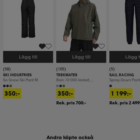
Lägg till
Lägg till
Lägg ti
Välj storlek
Välj storlek
Välj storlek
(58)
(105)
(5)
SKI INDUSTRIES
TREKMATES
SAIL RACING
So Snow Ski Pant M
Rain 10 000 Jacket,
Spray Down Pant
Regnjacka, Herr
350:-
350:-
1 199:-
Rek. pris 700:-
Rek. pris 2 499
Andra köpte också