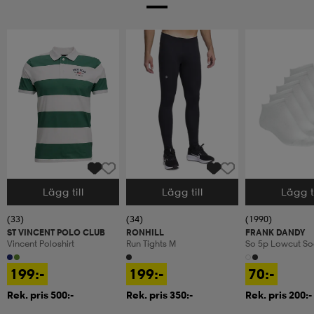
Lägg till
Lägg till
Lägg ti
Välj storlek
Välj storlek
Välj storlek
(33)
(34)
(1990)
ST VINCENT POLO CLUB
RONHILL
FRANK DANDY
Vincent Poloshirt
Run Tights M
So 5p Lowcut So
199:-
199:-
70:-
Rek. pris 500:-
Rek. pris 350:-
Rek. pris 200:-