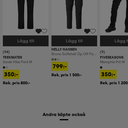
Lägg till
Lägg till
Lägg ti
Välj storlek
Välj storlek
Välj storlek
HELLY HANSEN
(94)
(9)
Brono Softshell Zip Off Pant
TREKMATES
FIVESEASONS
Men
Sarek Hike Pant M
Memphis Pnt W
799:-
350:-
350:-
Rek. pris 1 500:-
Rek. pris 800:-
Rek. pris 1 200
Andra köpte också