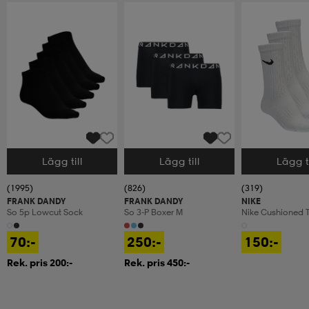
Lägg till
Lägg till
Lägg ti
Välj storlek
Välj storlek
Välj storlek
(1995)
(826)
(319)
FRANK DANDY
FRANK DANDY
NIKE
So 5p Lowcut Sock
So 3-P Boxer M
Nike Cushioned T
Crew Socks
70:-
250:-
150:-
Rek. pris 200:-
Rek. pris 450:-