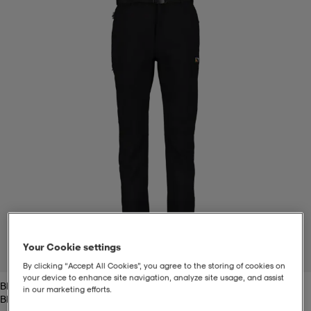
-bh
ingsskor
por
ingsskor
por
ler
por
ler
ler
kläder
usskor
kläder
stövlar
öjor & skjortor
stövlar
asögon
stövlar
s
r & stövlar
kläder
usskor
r
r & stövlar
r
skor
r
r & stövlar
äder
skor
Your Cookie settings
1
/
2
By clicking “Accept All Cookies”, you agree to the storing of cookies on
your device to enhance site navigation, analyze site usage, and assist
Black
asögon
lbehör
asögon
skor
r
lbehör
in our marketing efforts.
Black