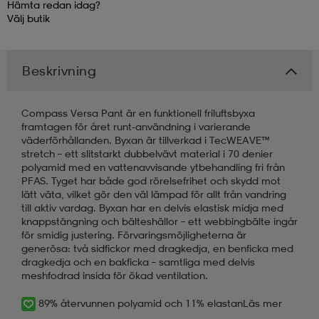
Hämta redan idag?
Välj
butik
kar & vantar
ställ
e
Beskrivning
r & pannband
e
Compass Versa Pant är en funktionell friluftsbyxa
framtagen för året runt-användning i varierande
ställ
lagg
väderförhållanden. Byxan är tillverkad i TecWEAVE™
stretch – ett slitstarkt dubbelvävt material i 70 denier
polyamid med en vattenavvisande ytbehandling fri från
PFAS. Tyget har både god rörelsefrihet och skydd mot
lagg
lätt väta, vilket gör den väl lämpad för allt från vandring
till aktiv vardag. Byxan har en delvis elastisk midja med
knappstängning och bälteshällor – ett webbingbälte ingår
för smidig justering. Förvaringsmöjligheterna är
generösa: två sidfickor med dragkedja, en benficka med
dragkedja och en bakficka – samtliga med delvis
meshfodrad insida för ökad ventilation.
89% återvunnen polyamid och 11% elastan
Läs mer