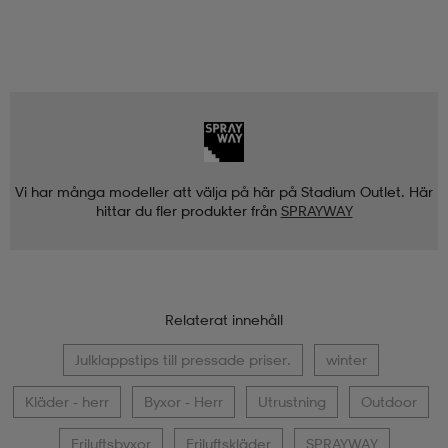
Vi har många modeller att välja på här på Stadium Outlet. Här
hittar du fler produkter från
SPRAYWAY
Relaterat innehåll
Julklappstips till pressade priser.
winter
Kläder - herr
Byxor - Herr
Utrustning
Outdoor
Friluftsbyxor
Friluftskläder
SPRAYWAY