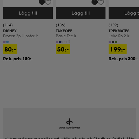
Lägg till
Lägg till
Lägg ti
Välj storlek
Välj storlek
Välj storlek
(114)
(136)
(139)
DISNEY
TAKEOFF
TREKMATES
Frozen 3p Hipster Jr
Basic Tee Jr
Lake Rb 2 Jr
+3
80:-
50:-
199:-
Rek. pris 150:-
Rek. pris 300:-
Vi har många modeller att välja på här på Stadium Outlet. Här