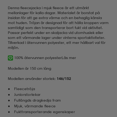
Denna fleecejacka i mjuk fleece är ett utmärkt
mellanlager för kalla dagar. Materialet är borstat på
insidan för att ge extra värme och en behaglig känsla
mot huden. Tröjan är designad för att hålla kroppen varm
samtidigt som den transporterar bort fukt vid aktivitet.
Passar perfekt under en skaljacka vid utomhuslek eller
som ett värmande lager under vinterns sportaktiviteter.
Tillverkad i återvunnen polyester, ett mer hållbart val för
miljön.
100% återvunnen polyester
Läs mer
Modellen är 150 cm lång
Modellen använder storlek:
146/152
Fleecetröja
Juniorstorlekar
Fullängds dragkedja fram
Mjuk, värmande fleece
Fukttransporterande egenskaper