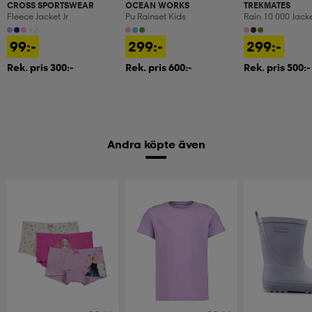
CROSS SPORTSWEAR
OCEAN WORKS
TREKMATES
Fleece Jacket Jr
Pu Rainset Kids
Rain 10 000 Jacke
Regnjacka, Junio
+2
99:-
299:-
299:-
Rek. pris 300:-
Rek. pris 600:-
Rek. pris 500:-
Andra köpte även