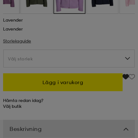
kar & vantar
ställ
e
Lavender
Lavender
r & pannband
e
Storleksguide
Välj storlek
Välj storlek
ställ
lagg
Lägg i varukorg
lagg
Hämta redan idag?
Välj
butik
Beskrivning