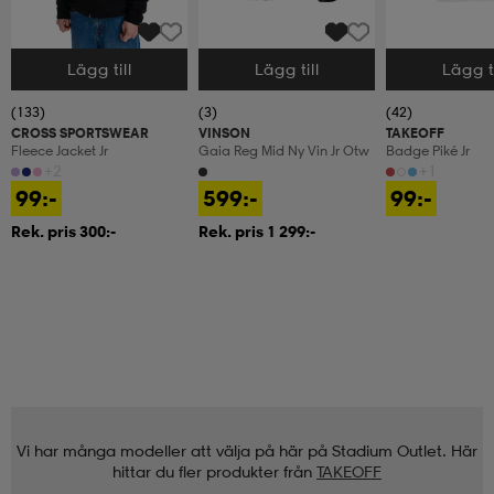
Lägg till
Lägg till
Lägg ti
Välj storlek
Välj storlek
Välj storlek
(133)
(3)
(42)
CROSS SPORTSWEAR
VINSON
TAKEOFF
Fleece Jacket Jr
Gaia Reg Mid Ny Vin Jr Otw
Badge Piké Jr
+2
+1
99:-
599:-
99:-
Rek. pris 300:-
Rek. pris 1 299:-
Vi har många modeller att välja på här på Stadium Outlet. Här
hittar du fler produkter från
TAKEOFF