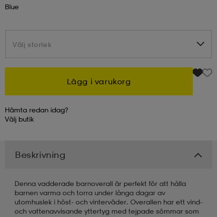
Blue
kar & vantar
ställ
e
Välj storlek
Välj storlek
r & pannband
e
Lägg i varukorg
ställ
lagg
Hämta redan idag?
Välj
butik
lagg
Beskrivning
Denna vadderade barnoverall är perfekt för att hålla
barnen varma och torra under långa dagar av
utomhuslek i höst- och vinterväder. Overallen har ett vind-
och vattenavvisande yttertyg med tejpade sömmar som