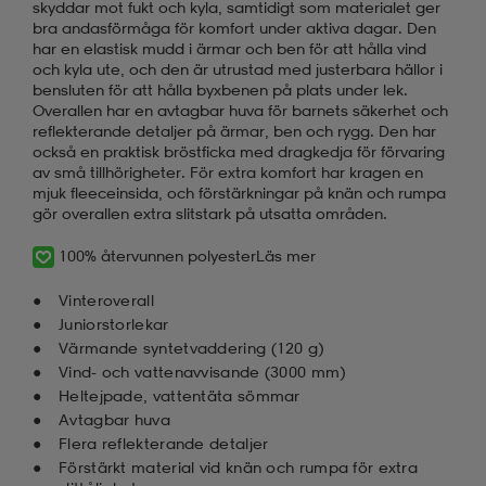
skyddar mot fukt och kyla, samtidigt som materialet ger
bra andasförmåga för komfort under aktiva dagar. Den
har en elastisk mudd i ärmar och ben för att hålla vind
och kyla ute, och den är utrustad med justerbara hällor i
bensluten för att hålla byxbenen på plats under lek.
Overallen har en avtagbar huva för barnets säkerhet och
reflekterande detaljer på ärmar, ben och rygg. Den har
också en praktisk bröstficka med dragkedja för förvaring
av små tillhörigheter. För extra komfort har kragen en
mjuk fleeceinsida, och förstärkningar på knän och rumpa
gör overallen extra slitstark på utsatta områden.
100% återvunnen polyester
Läs mer
Vinteroverall
Juniorstorlekar
Värmande syntetvaddering (120 g)
Vind- och vattenavvisande (3000 mm)
Heltejpade, vattentäta sömmar
Avtagbar huva
Flera reflekterande detaljer
Förstärkt material vid knän och rumpa för extra