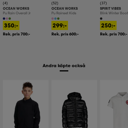
(4)
(52)
(37)
OCEAN WORKS
OCEAN WORKS
SPIRIT VIBES
Pu Rain Overall Jr
Pu Rainset Kids
Blink Winter Boot
350:-
299:-
250:-
Rek. pris 700:-
Rek. pris 600:-
Rek. pris 700:-
Andra köpte också