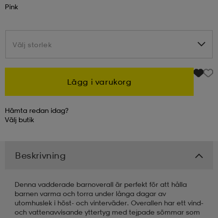
Pink
kar & vantar
ställ
e
Välj storlek
Välj storlek
r & pannband
e
Lägg i varukorg
ställ
lagg
Hämta redan idag?
Välj
butik
lagg
Beskrivning
Denna vadderade barnoverall är perfekt för att hålla
barnen varma och torra under långa dagar av
utomhuslek i höst- och vinterväder. Overallen har ett vind-
och vattenavvisande yttertyg med tejpade sömmar som