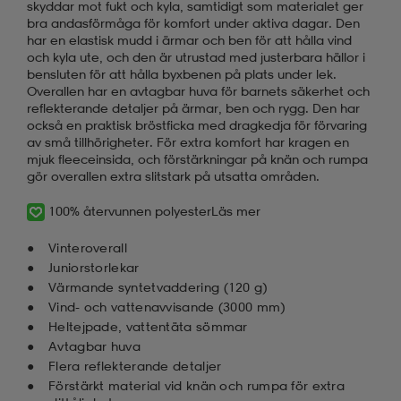
skyddar mot fukt och kyla, samtidigt som materialet ger
bra andasförmåga för komfort under aktiva dagar. Den
har en elastisk mudd i ärmar och ben för att hålla vind
och kyla ute, och den är utrustad med justerbara hällor i
bensluten för att hålla byxbenen på plats under lek.
Overallen har en avtagbar huva för barnets säkerhet och
reflekterande detaljer på ärmar, ben och rygg. Den har
också en praktisk bröstficka med dragkedja för förvaring
av små tillhörigheter. För extra komfort har kragen en
mjuk fleeceinsida, och förstärkningar på knän och rumpa
gör overallen extra slitstark på utsatta områden.
100% återvunnen polyester
Läs mer
Vinteroverall
Juniorstorlekar
Värmande syntetvaddering (120 g)
Vind- och vattenavvisande (3000 mm)
Heltejpade, vattentäta sömmar
Avtagbar huva
Flera reflekterande detaljer
Förstärkt material vid knän och rumpa för extra