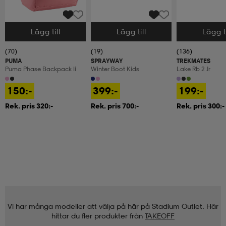
Lägg till
Lägg till
Lägg ti
Välj storlek
Välj storlek
Välj storlek
(70)
(19)
(136)
PUMA
SPRAYWAY
TREKMATES
Puma Phase Backpack Ii
Winter Boot Kids
Lake Rb 2 Jr
150:-
399:-
199:-
Rek. pris 320:-
Rek. pris 700:-
Rek. pris 300:-
Vi har många modeller att välja på här på Stadium Outlet. Här
hittar du fler produkter från
TAKEOFF