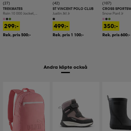
(27)
(42)
(107)
TREKMATES
ST VINCENT POLO CLUB
CROSS SPORTS
Rain 10 000 Jacket,
Justin Jkt Jr
Snow Pant Jr
Regnjacka, Junior
299:-
499:-
350:-
Rek. pris 500:-
Rek. pris 1 100:-
Rek. pris 600:-
Andra köpte också