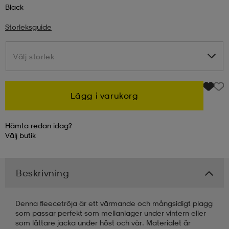
Black
kar & vantar
ställ
e
Storleksguide
Välj storlek
Välj storlek
r & pannband
e
Lägg i varukorg
ställ
lagg
Hämta redan idag?
Välj
butik
lagg
Beskrivning
Denna fleecetröja är ett värmande och mångsidigt plagg
som passar perfekt som mellanlager under vintern eller
som lättare jacka under höst och vår. Materialet är