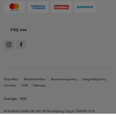
Följ oss
Köpvillkor
Medlemsvillkor
Recensionspolicy
Integritetspolicy
Cookies
ODR
Sitemap
Sverige - SEK
© Stadium Outlet AB, 601 60 Norrköping. Org.nr. 556249-1216