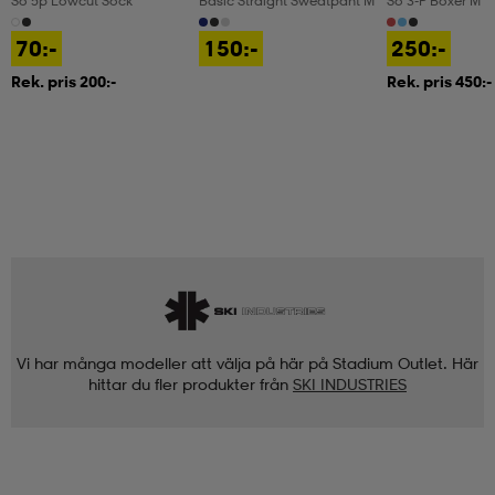
So 5p Lowcut Sock
Basic Straight Sweatpant M
So 3-P Boxer M
70:-
150:-
250:-
Rek. pris 200:-
Rek. pris 450:-
Vi har många modeller att välja på här på Stadium Outlet. Här
hittar du fler produkter från
SKI INDUSTRIES