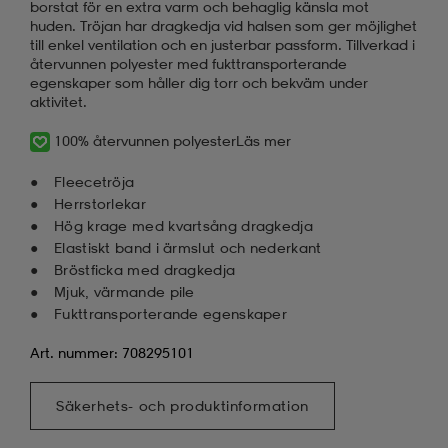
borstat för en extra varm och behaglig känsla mot
huden. Tröjan har dragkedja vid halsen som ger möjlighet
till enkel ventilation och en justerbar passform. Tillverkad i
återvunnen polyester med fukttransporterande
egenskaper som håller dig torr och bekväm under
aktivitet.
100% återvunnen polyester
Läs mer
Fleecetröja
Herrstorlekar
Hög krage med kvartsång dragkedja
Elastiskt band i ärmslut och nederkant
Bröstficka med dragkedja
Mjuk, värmande pile
Fukttransporterande egenskaper
Art. nummer: 708295101
Säkerhets- och produktinformation