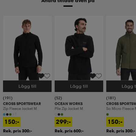
Andra tittade även på
Lägg till
Lägg till
Lägg ti
Välj storlek
Välj storlek
Välj storlek
(191)
(52)
(181)
CROSS SPORTSWEAR
OCEAN WORKS
CROSS SPORTS
Zip Fleece Jacket M
Pile Zip Jacket M
So Micro Fleece 
+1
150:-
299:-
150:-
Rek. pris 300:-
Rek. pris 600:-
Rek. pris 300:-