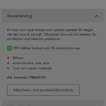
kar & vantar
ställ
e
Beskrivning
r & pannband
e
En tunn och mjuk mössa som passar perfekt för dagar
när det inte är så kallt. Tillverkad i bomull och elastan för
en följsam och bekväm passform.
ställ
lagg
95% hållbar bomull och 5% elastan
Läs mer
Mössa
Juniorstorlek; one size
lagg
Tunt och mjukt material
Art. nummer: 708645101
Säkerhets- och produktinformation