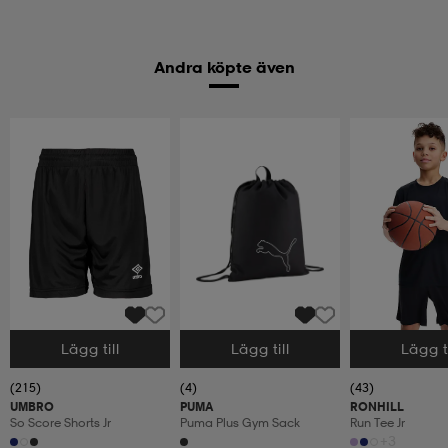
Andra köpte även
Lägg till
Lägg till
Lägg ti
Välj storlek
Välj storlek
Välj storlek
(215)
(4)
(43)
UMBRO
PUMA
RONHILL
So Score Shorts Jr
Puma Plus Gym Sack
Run Tee Jr
+3