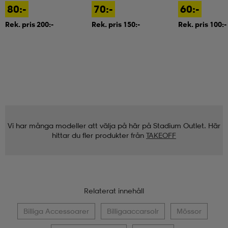
80:-
70:-
60:-
Rek. pris 200:-
Rek. pris 150:-
Rek. pris 100:-
Vi har många modeller att välja på här på Stadium Outlet. Här
hittar du fler produkter från
TAKEOFF
Relaterat innehåll
Billiga Accessoarer
Billigaaccarsolr
Mössor