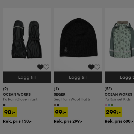
Prispressad
Lägg till
Lägg till
Lägg ti
Välj storlek
Välj storlek
Välj storlek
(9)
(1)
(52)
OCEAN WORKS
SEGER
OCEAN WORKS
Pu Rain Glove Infant
Seg Plain Wool Hat Jr
Pu Rainset Kids
90:-
99:-
299:-
Rek. pris 150:-
Rek. pris 299:-
Rek. pris 600:-