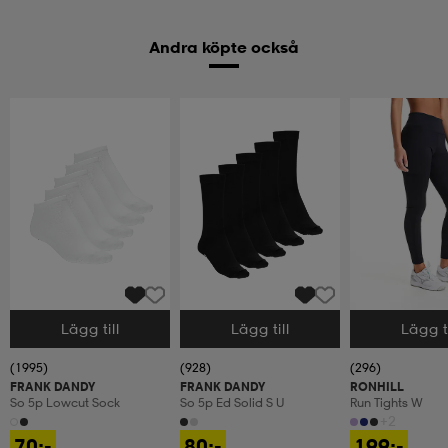
Andra köpte också
Lägg till
Lägg till
Lägg ti
Välj storlek
Välj storlek
Välj storlek
(1995)
(928)
(296)
FRANK DANDY
FRANK DANDY
RONHILL
So 5p Lowcut Sock
So 5p Ed Solid S U
Run Tights W
+2
70:-
80:-
199:-