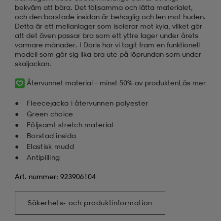
bekväm att bära. Det följsamma och lätta materialet,
och den borstade insidan är behaglig och len mot huden.
Detta är ett mellanlager som isolerar mot kyla, vilket gör
att det även passar bra som ett yttre lager under årets
varmare månader. I Doris har vi tagit fram en funktionell
modell som gör sig lika bra ute på löprundan som under
skaljackan.
Återvunnet material – minst 50% av produkten
Läs mer
Fleecejacka i återvunnen polyester
Green choice
Följsamt stretch material
Borstad insida
Elastisk mudd
Antipilling
Art. nummer: 923906104
Säkerhets- och produktinformation