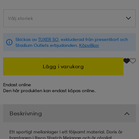
kar & vantar
ställ
e
Välj storlek
Välj storlek
r & pannband
e
Skickas av
TUXER SO
, exkluderad från presentkort och
Stadium Outlets erbjudanden.
Köpvillkor
ställ
lagg
Lägg i varukorg
lagg
Endast online
Den här produkten kan endast köpas online.
Beskrivning
Ett sportigt mellanlager i ett följsamt material. Doris är
framtagen i Reco Stretch Melange och är otroligt