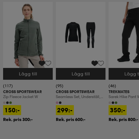
Lägg till
Lägg till
Lägg ti
Välj storlek
Välj storlek
Välj storlek
(117)
(95)
(46)
CROSS SPORTSWEAR
CROSS SPORTSWEAR
TREKMATES
Zip Fleece Jacket W
Seamless Set, Underställ,
Sarek Hike Pant 
Dam
150:-
299:-
350:-
Rek. pris 300:-
Rek. pris 600:-
Rek. pris 800:-