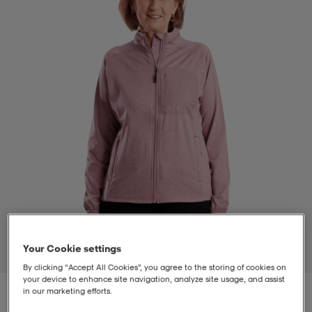
-bh
ingsskor
por
ingsskor
por
ler
por
ler
ler
kläder
usskor
kläder
stövlar
öjor & skjortor
stövlar
asögon
stövlar
s
r & stövlar
kläder
usskor
r
r & stövlar
r
skor
r
r & stövlar
äder
skor
Your Cookie settings
1
/
3
By clicking “Accept All Cookies”, you agree to the storing of cookies on
your device to enhance site navigation, analyze site usage, and assist
asögon
lbehör
asögon
skor
r
lbehör
in our marketing efforts.