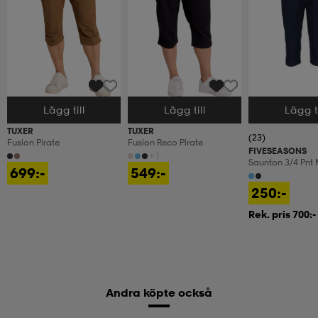
Lägg till
Lägg till
Lägg ti
Välj storlek
Välj storlek
Välj storlek
TUXER
TUXER
(23)
Fusion Pirate
Fusion Reco Pirate
FIVESEASONS
+1
Saunton 3/4 Pnt 
699:-
549:-
250:-
Rek. pris 700:-
Andra köpte också