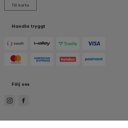
Till karta
Handla tryggt
Följ oss