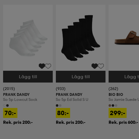
Lägg till
Lägg till
Lägg ti
Välj storlek
Välj storlek
Välj storlek
(2015)
(933)
(262)
FRANK DANDY
FRANK DANDY
BIO BIO
So 5p Lowcut Sock
So 5p Ed Solid S U
So Jamie Suede 
70:-
80:-
299:-
Rek. pris 200:-
Rek. pris 200:-
Rek. pris 600:-