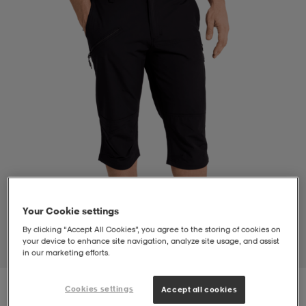
-bh
ingsskor
por
ingsskor
por
ler
por
ler
ler
kläder
usskor
kläder
stövlar
öjor & skjortor
stövlar
asögon
stövlar
s
r & stövlar
kläder
usskor
r
r & stövlar
Your Cookie settings
By clicking “Accept All Cookies”, you agree to the storing of cookies on
r
skor
r
r & stövlar
äder
skor
your device to enhance site navigation, analyze site usage, and assist
1
/
3
in our marketing efforts.
asögon
lbehör
asögon
skor
r
lbehör
Cookies settings
Accept all cookies