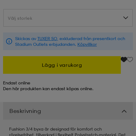
kar & vantar
ställ
e
Välj storlek
Välj storlek
r & pannband
e
Skickas av
TUXER SO
, exkluderad från presentkort och
Stadium Outlets erbjudanden.
Köpvillkor
ställ
lagg
Lägg i varukorg
lagg
Endast online
Den här produkten kan endast köpas online.
Beskrivning
Fushion 3/4 byxa är designad för komfort och
rörelsefrihet, tillverkad i flexibelt Polystretch-material. Det