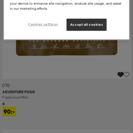
your device to enhance site navigation, analyze site usage, and assist
in our marketing efforts.
ngar & kjolar
äder
lbehör
läder
- & träningsskor
Cookies settings
Accept all cookies
 & Baddräkter
r
ller
r
läder
ukar
läder
ukar
kar & vantar
(12)
ADVENTURE FOOD
Frystorkad Mat
e
kar & vantar
r
90:-
ukar
r & pannband
ställ