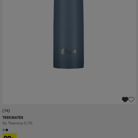
(16)
TREKMATES
So Thermos 0,75l
99:-