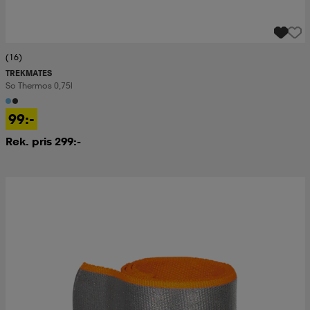
(16)
TREKMATES
So Thermos 0,75l
99:-
Rek. pris 299:-