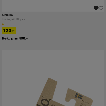
KINETIC
Fishingkit 108pcs
120:-
Rek. pris 400:-