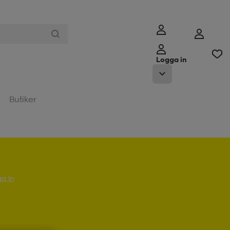
Logga in
Butiker
a in