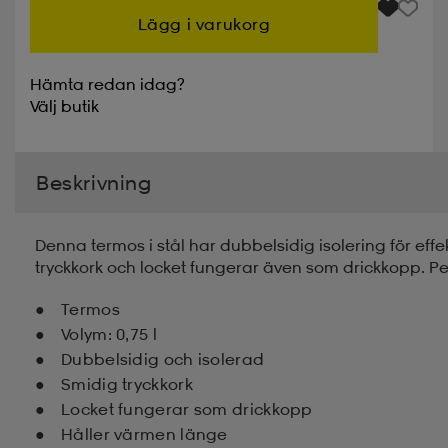
Lägg i varukorg
Hämta redan idag?
Välj
butik
Beskrivning
Denna termos i stål har dubbelsidig isolering för ef
tryckkork och locket fungerar även som drickkopp. Per
Termos
Volym: 0,75 l
Dubbelsidig och isolerad
Smidig tryckkork
Locket fungerar som drickkopp
Håller värmen länge