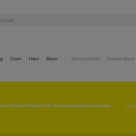
ng
Dam
Herr
Barn
Varumärken
Presentkort
! Som Stadium Member får du bonuspoäng på dina köp.
Logg