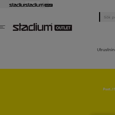
Utrustni
Psst..