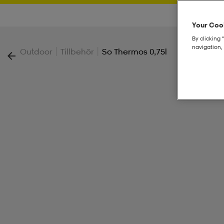
Your Cook
By clicking 
navigation, 
|
|
Outdoor
Tillbehör
So Thermos 0,75l