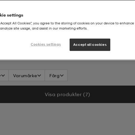
ie settings
“Accept All Cookies”, you agree to the storing of cookies on your device to enhance 
analyze site usage, and assist in our marketing efforts.
Cookies settings
Accept all cookies
v
Varumärke
Färg
Visa produkter (7)