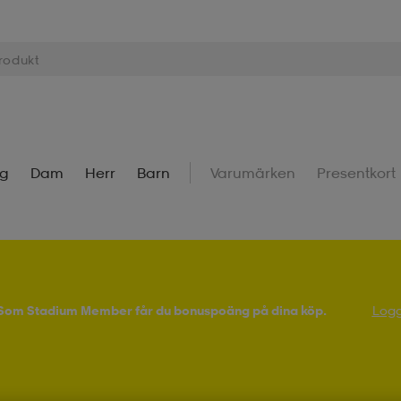
ng
Dam
Herr
Barn
Varumärken
Presentkort
! Som Stadium Member får du bonuspoäng på dina köp.
Logg