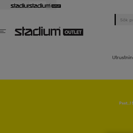
Utrustni
Psst..