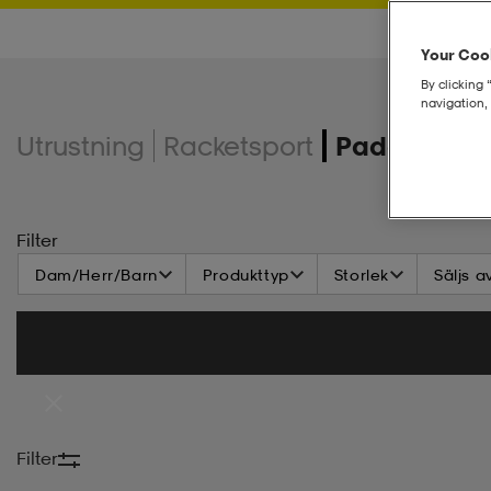
Your Cook
By clicking 
navigation, 
Utrustning
Racketsport
Padel
Filter
Dam/Herr/Barn
Produkttyp
Storlek
Säljs a
Filter