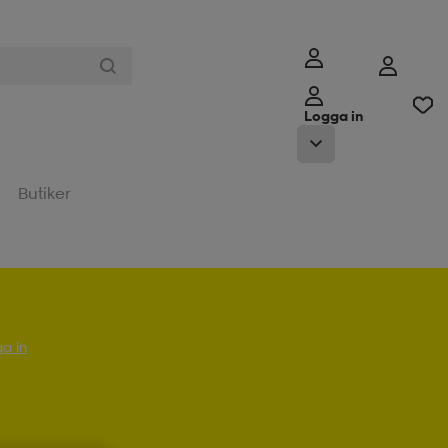
Logga in
Butiker
a in