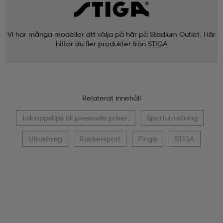
Vi har många modeller att välja på här på Stadium Outlet. Här
hittar du fler produkter från
STIGA
Relaterat innehåll
Julklappstips till pressade priser.
Sportutrustning
Utrustning
Racketsport
Pingis
STIGA