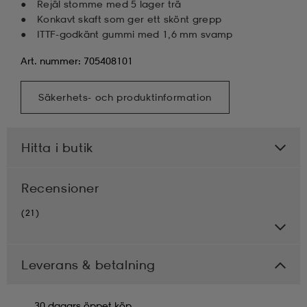
Rejäl stomme med 5 lager trä
Konkavt skaft som ger ett skönt grepp
ITTF-godkänt gummi med 1,6 mm svamp
Art. nummer: 705408101
Säkerhets- och produktinformation
Hitta i butik
Recensioner
(21)
Leverans & betalning
30 dagars öppet köp