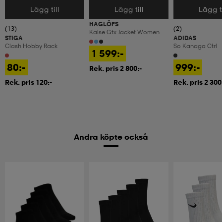
Lägg till
Lägg till
Lägg ti
Välj storlek
Välj storlek
Välj storlek
HAGLÖFS
(13)
(2)
Kaise Gtx Jacket Women
STIGA
ADIDAS
Clash Hobby Rack
So Kanaga Ctrl
1 599:-
80:-
999:-
Rek. pris 2 800:-
Rek. pris 120:-
Rek. pris 2 300
Andra köpte också