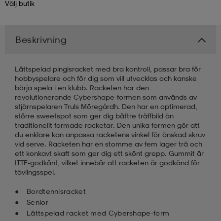
Välj
butik
kar & vantar
ställ
e
Beskrivning
r & pannband
e
Lättspelad pingisracket med bra kontroll, passar bra för
hobbyspelare och för dig som vill utvecklas och kanske
börja spela i en klubb. Racketen har den
ställ
lagg
revolutionerande Cybershape-formen som används av
stjärnspelaren Truls Möregårdh. Den har en optimerad,
större sweetspot som ger dig bättre träffbild än
traditionellt formade racketar. Den unika formen gör att
lagg
du enklare kan anpassa racketens vinkel för önskad skruv
vid serve. Racketen har en stomme av fem lager trä och
ett konkavt skaft som ger dig ett skönt grepp. Gummit är
ITTF-godkänt, vilket innebär att racketen är godkänd för
tävlingsspel.
Bordtennisracket
Senior
Lättspelad racket med Cybershape-form