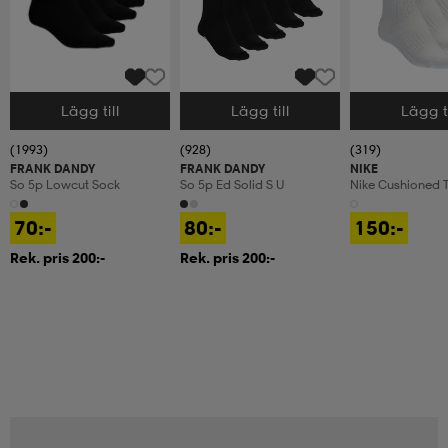
Lägg till
Lägg till
Lägg ti
Välj storlek
Välj storlek
Välj storlek
(1993)
(928)
(319)
FRANK DANDY
FRANK DANDY
NIKE
So 5p Lowcut Sock
So 5p Ed Solid S U
Nike Cushioned T
Crew Socks
70:-
80:-
150:-
Rek. pris 200:-
Rek. pris 200:-