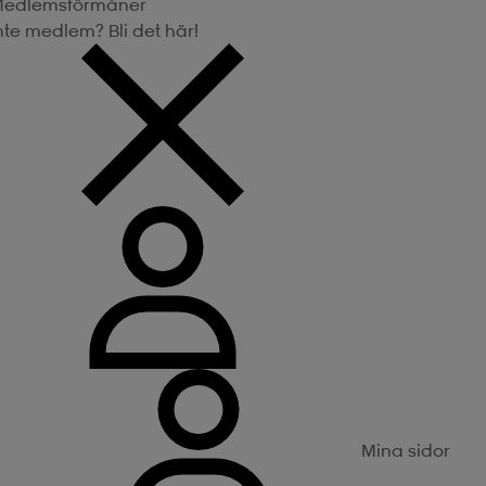
edlemsförmåner
nte medlem? Bli det här!
Mina sidor