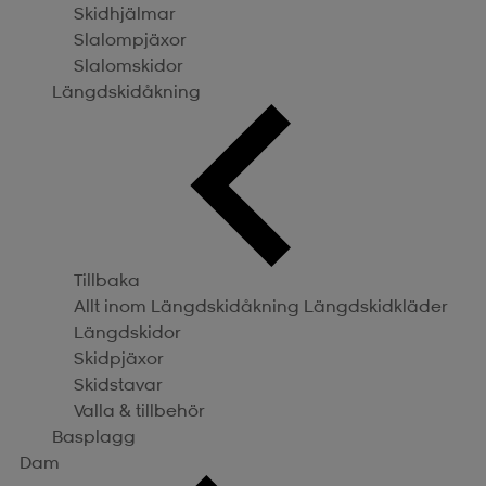
Skidhjälmar
Slalompjäxor
Slalomskidor
Längdskidåkning
Tillbaka
Allt inom Längdskidåkning
Längdskidkläder
Längdskidor
Skidpjäxor
Skidstavar
Valla & tillbehör
Basplagg
Dam