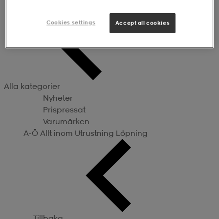
Utrustning
Cookies settings
Accept all cookies
Alla kategorier
Nyheter
Prispressat
Varumärken
A-Ö
Allt inom Utrustning
Löpning
Tillbaka