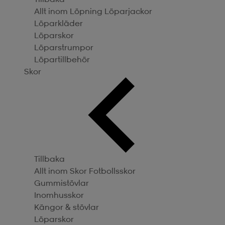
Allt inom Löpning
Löparjackor
Löparkläder
Löparskor
Löparstrumpor
Löpartillbehör
Skor
Tillbaka
Allt inom Skor
Fotbollsskor
Gummistövlar
Inomhusskor
Kängor & stövlar
Löparskor