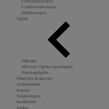
Fotbollsstrumpor
Funktionsstrumpor
Skidstrumpor
Tights
Tillbaka
Allt inom Tights
Löpartights
Träningstights
Piketröjor & skjortor
Underkläder
Kepsar
Solglasögon
Badkläder
Jackor