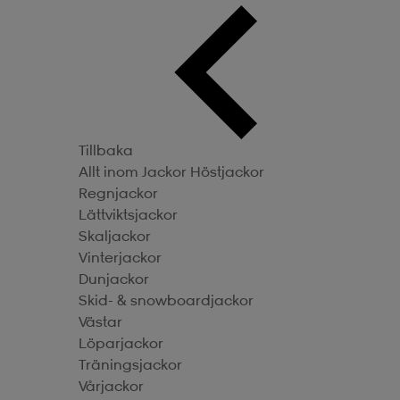
Tillbaka
Allt inom Jackor
Höstjackor
Regnjackor
Lättviktsjackor
Skaljackor
Vinterjackor
Dunjackor
Skid- & snowboardjackor
Västar
Löparjackor
Träningsjackor
Vårjackor