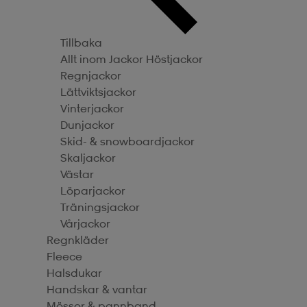
Tillbaka
Allt inom Jackor
Höstjackor
Regnjackor
Lättviktsjackor
Vinterjackor
Dunjackor
Skid- & snowboardjackor
Skaljackor
Västar
Löparjackor
Träningsjackor
Vårjackor
Regnkläder
Fleece
Halsdukar
Handskar & vantar
Mössor & pannband