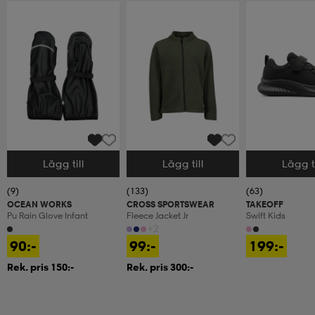
Lägg till
Lägg till
Lägg ti
Välj storlek
Välj storlek
Välj storlek
(9)
(133)
(63)
OCEAN WORKS
CROSS SPORTSWEAR
TAKEOFF
Pu Rain Glove Infant
Fleece Jacket Jr
Swift Kids
+2
90:-
99:-
199:-
Rek. pris 150:-
Rek. pris 300:-