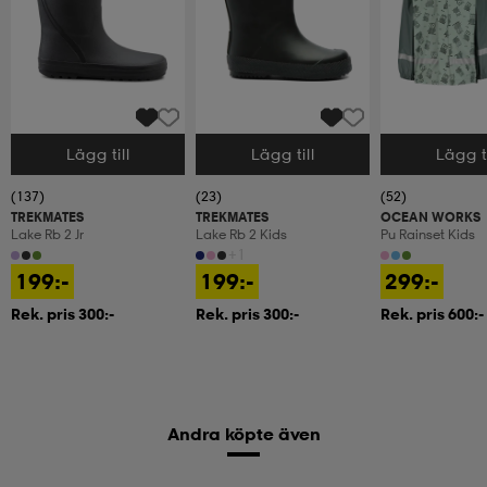
Lägg till
Lägg till
Lägg ti
Välj storlek
Välj storlek
Välj storlek
(137)
(23)
(52)
TREKMATES
TREKMATES
OCEAN WORKS
Lake Rb 2 Jr
Lake Rb 2 Kids
Pu Rainset Kids
+1
199:-
199:-
299:-
Rek. pris 300:-
Rek. pris 300:-
Rek. pris 600:-
Andra köpte även