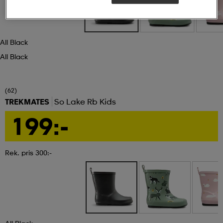
ngar & kjolar
äder
lbehör
läder
- & träningsskor
All Black
All Black
 & Baddräkter
r
ller
(62)
r
läder
ukar
TREKMATES
So Lake Rb Kids
199:-
läder
ukar
kar & vantar
Rek. pris 300:-
e
kar & vantar
r
ukar
r & pannband
ställ