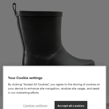
-bh
ingsskor
por
ingsskor
por
ler
por
ler
ler
kläder
usskor
kläder
stövlar
öjor & skjortor
stövlar
asögon
stövlar
s
r & stövlar
kläder
usskor
r
r & stövlar
Your Cookie settings
r
skor
r
r & stövlar
äder
skor
By clicking “Accept All Cookies”, you agree to the storing of cookies on
your device to enhance site navigation, analyze site usage, and assist
1
/
5
in our marketing efforts.
asögon
lbehör
asögon
skor
r
lbehör
Cookies settings
Accept all cookies