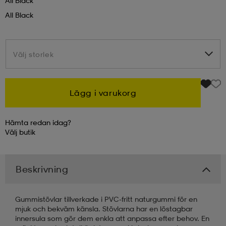
All Black
All Black
kar & vantar
ställ
e
Välj storlek
Välj storlek
r & pannband
e
Lägg i varukorg
ställ
lagg
Hämta redan idag?
Välj
butik
lagg
Beskrivning
Gummistövlar tillverkade i PVC-fritt naturgummi för en
mjuk och bekväm känsla. Stövlarna har en löstagbar
innersula som gör dem enkla att anpassa efter behov. En