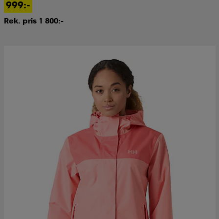
999:-
Rek. pris 1 800:-