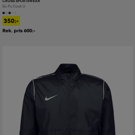
CROSS SPORTSWEAR
So Pu Coat U
+1
350:-
Rek. pris 600:-