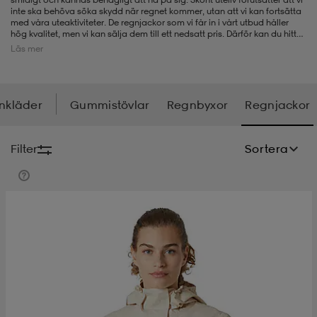
inte ska behöva söka skydd när regnet kommer, utan att vi kan fortsätta
med våra uteaktiviteter. De regnjackor som vi får in i vårt utbud håller
-bh
ingsskor
por
ingsskor
por
ler
hög kvalitet, men vi kan sälja dem till ett nedsatt pris. Därför kan du hitta
en verkligt prisvärd modell hos oss när du är ute efter en ny skön
Läs mer
regnjacka.
por
ler
ler
kläder
usskor
nkläder
Gummistövlar
Regnbyxor
Regnjackor
kläder
stövlar
öjor & skjortor
stövlar
asögon
stövlar
Filter
Sortera
s
r & stövlar
kläder
usskor
r
r & stövlar
r
skor
r
r & stövlar
äder
skor
asögon
lbehör
asögon
skor
r
lbehör