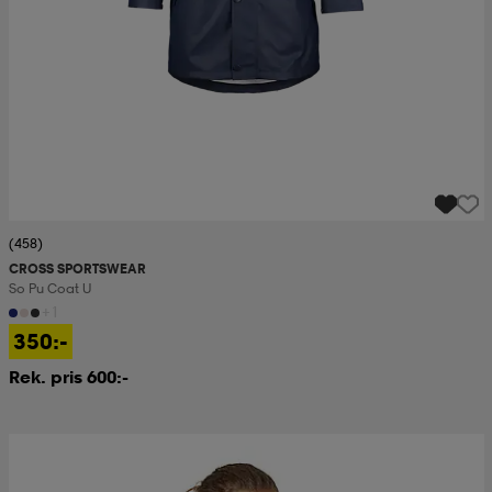
(458)
CROSS SPORTSWEAR
So Pu Coat U
+1
350:-
Rek. pris 600:-