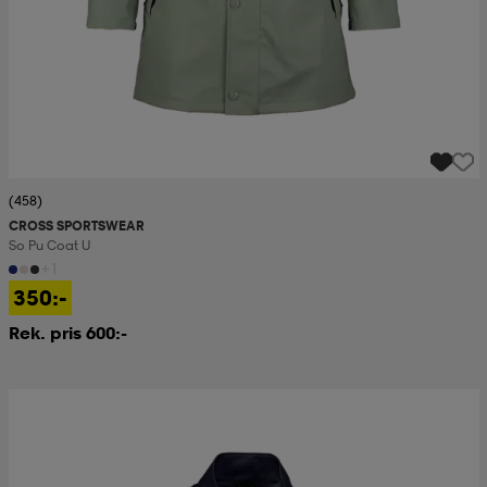
(458)
CROSS SPORTSWEAR
So Pu Coat U
+1
350:-
Rek. pris 600:-