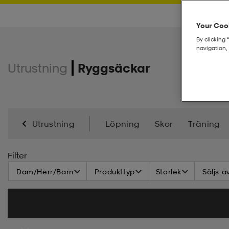
Your Cook
By clicking 
navigation, 
Utrustning
Ryggsäckar
Utrustning
Löpning
Skor
Träning
Racketsport
Klubbor
Jackor
Regnkläder
Filter
Dam/Herr/Barn
Produkttyp
Storlek
Säljs a
Utförsåkning
Längdskidåkning
Basplagg