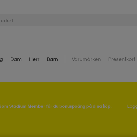
ng
Dam
Herr
Barn
Varumärken
Presentkort
! Som Stadium Member får du bonuspoäng på dina köp.
Logg