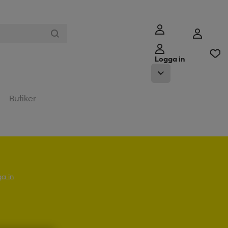
Logga in
Butiker
a in