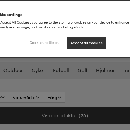
ie settings
“Accept All Cookies”, you agree to the storing of cookies on your device to enhance 
analyze site usage, and assist in our marketing efforts.
Cookies settings
Accept all cookies
Outdoor
Cykel
Fotboll
Golf
Hjälmar
In
Väskor
Ryggsäckar
Badkläder
Vattensport
v
Varumärke
Färg
Visa produkter (26)