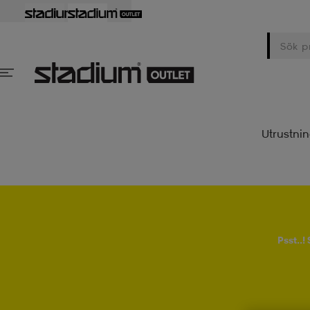
Utrustni
Psst..