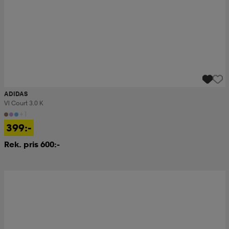
ADIDAS
Vl Court 3.0 K
+1
399:-
Rek. pris 600:-