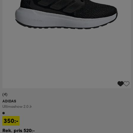
(4)
ADIDAS
Ultimashow 2.0 Jr
350:-
Rek. pris 520:-