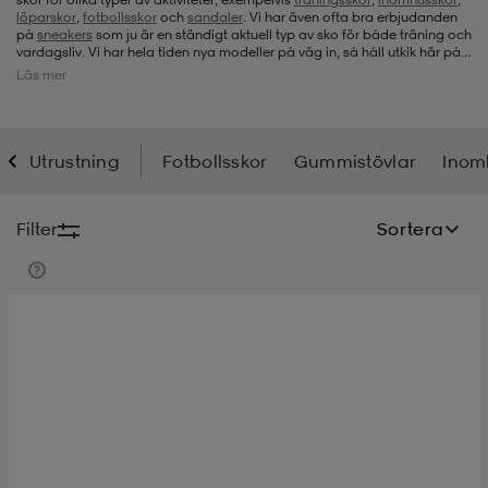
löparskor
,
fotbollsskor
och
sandaler
. Vi har även ofta bra erbjudanden
på
sneakers
som ju är en ständigt aktuell typ av sko för både träning och
-bh
ingsskor
por
ingsskor
por
ler
vardagsliv. Vi har hela tiden nya modeller på väg in, så håll utkik här på
Stadium Outlet när du letar efter exempelvis nya
vinterskor
,
stövlar
eller
Läs mer
någon annan typ av skor.
por
ler
ler
kläder
usskor
Utrustning
Fotbollsskor
Gummistövlar
Inom
kläder
stövlar
öjor & skjortor
stövlar
asögon
stövlar
Filter
Sortera
s
r & stövlar
kläder
usskor
r
r & stövlar
r
skor
r
r & stövlar
äder
skor
asögon
lbehör
asögon
skor
r
lbehör