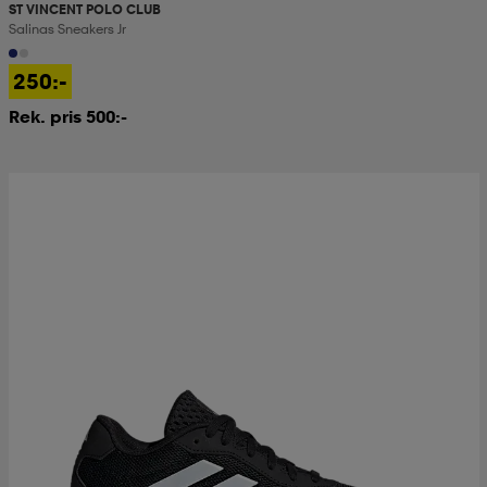
ST VINCENT POLO CLUB
Salinas Sneakers Jr
250:-
Rek. pris 500:-