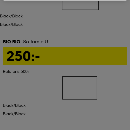
ngar & kjolar
äder
lbehör
läder
- & träningsskor
Black/black
Black/black
 & Baddräkter
r
ller
BIO BIO
So Jamie U
250:-
r
läder
ukar
Rek. pris 500:-
läder
ukar
kar & vantar
e
kar & vantar
r
Black/black
Black/black
ukar
r & pannband
ställ