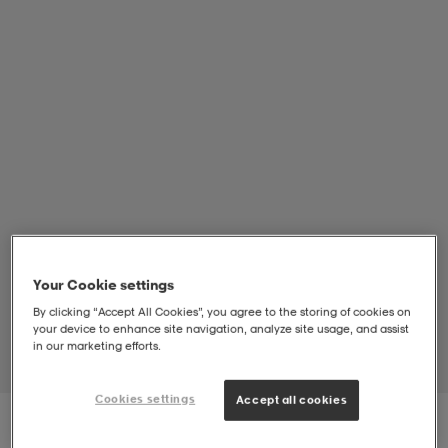
-bh
ingsskor
por
ingsskor
por
ler
por
ler
ler
kläder
usskor
kläder
stövlar
öjor & skjortor
stövlar
asögon
stövlar
s
r & stövlar
kläder
usskor
r
r & stövlar
Your Cookie settings
By clicking “Accept All Cookies”, you agree to the storing of cookies on
your device to enhance site navigation, analyze site usage, and assist
r
skor
r
r & stövlar
äder
skor
in our marketing efforts.
Cookies settings
Accept all cookies
asögon
lbehör
asögon
skor
r
lbehör