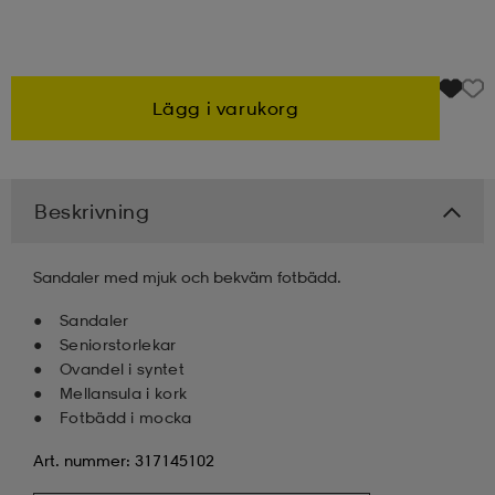
kar & vantar
ställ
e
Lägg i varukorg
r & pannband
e
Beskrivning
ställ
lagg
Sandaler med mjuk och bekväm fotbädd.
lagg
Sandaler
Seniorstorlekar
Ovandel i syntet
Mellansula i kork
Fotbädd i mocka
Art. nummer: 317145102