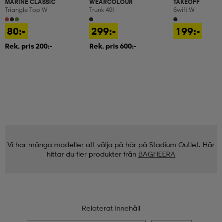
MARINE CLASSIC
WEARCOLOUR
TAKEOFF
Triangle Top W
Trunk 40l
Swift W
80:-
299:-
199:-
Rek. pris 200:-
Rek. pris 600:-
Vi har många modeller att välja på här på Stadium Outlet. Här
hittar du fler produkter från
BAGHEERA
Relaterat innehåll