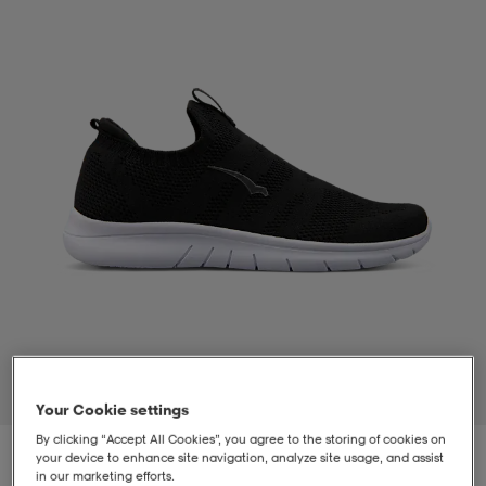
-bh
ingsskor
por
ingsskor
por
ler
por
ler
ler
kläder
usskor
kläder
stövlar
öjor & skjortor
stövlar
asögon
stövlar
s
r & stövlar
kläder
usskor
r
r & stövlar
r
skor
r
r & stövlar
äder
skor
1
/
5
Your Cookie settings
By clicking “Accept All Cookies”, you agree to the storing of cookies on
asögon
lbehör
asögon
skor
r
lbehör
your device to enhance site navigation, analyze site usage, and assist
in our marketing efforts.