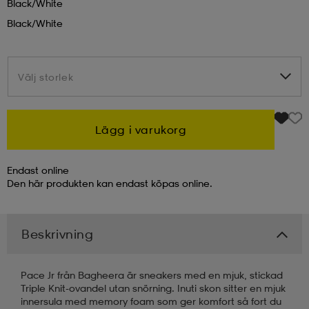
Black/white
Black/white
kar & vantar
ställ
e
Välj storlek
Välj storlek
r & pannband
e
Lägg i varukorg
ställ
lagg
Endast online
Den här produkten kan endast köpas online.
lagg
Beskrivning
Pace Jr från Bagheera är sneakers med en mjuk, stickad
Triple Knit-ovandel utan snörning. Inuti skon sitter en mjuk
innersula med memory foam som ger komfort så fort du