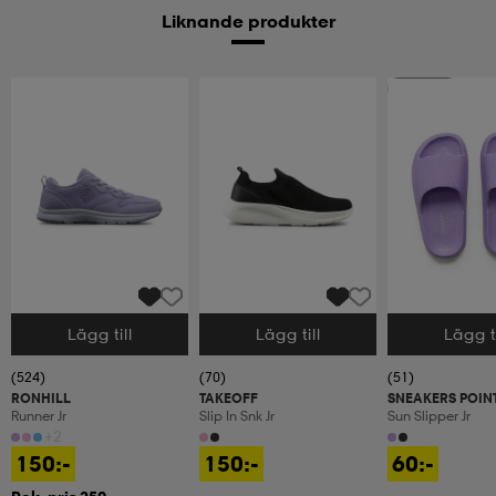
Liknande produkter
2 för 99:-
Lägg till
Lägg till
Lägg ti
Välj storlek
Välj storlek
Välj storlek
(524)
(70)
(51)
RONHILL
TAKEOFF
SNEAKERS POIN
Runner Jr
Slip In Snk Jr
Sun Slipper Jr
+2
150:-
150:-
60:-