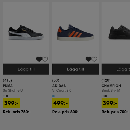
Lägg till
Lägg till
Lägg ti
Välj storlek
Välj storlek
Välj storlek
(415)
(50)
(120)
PUMA
ADIDAS
CHAMPION
So Shuffle U
Vl Court 3.0
Beck Snk M
399:-
499:-
399:-
Rek. pris 750:-
Rek. pris 800:-
Rek. pris 700:-