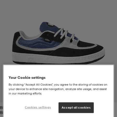
-bh
ingsskor
por
ingsskor
por
ler
por
ler
ler
kläder
usskor
kläder
stövlar
öjor & skjortor
stövlar
asögon
stövlar
s
r & stövlar
kläder
usskor
r
r & stövlar
Your Cookie settings
By clicking “Accept All Cookies”, you agree to the storing of cookies on
r
skor
r
r & stövlar
äder
skor
your device to enhance site navigation, analyze site usage, and assist
in our marketing efforts.
1
/
5
Black/navy
Cookies settings
Accept all cookies
asögon
lbehör
asögon
skor
r
lbehör
Black/navy