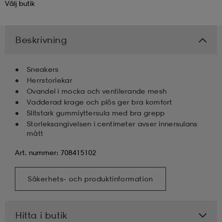
Välj
butik
kar & vantar
ställ
e
Beskrivning
r & pannband
e
Sneakers
Herrstorlekar
Ovandel i mocka och ventilerande mesh
ställ
lagg
Vadderad krage och plös ger bra komfort
Slitstark gummiyttersula med bra grepp
Storleksangivelsen i centimeter avser innersulans
mått
lagg
Art. nummer: 708415102
Säkerhets- och produktinformation
Hitta i butik