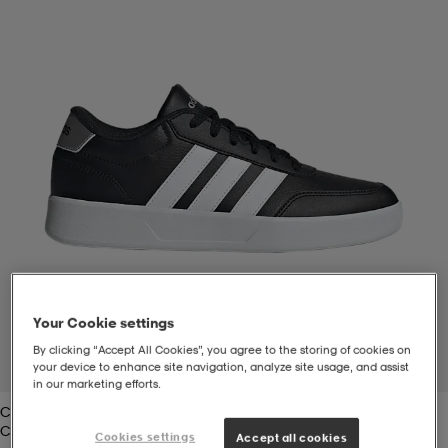
-bh
ingsskor
por
ingsskor
por
ler
por
ler
ler
kläder
usskor
kläder
stövlar
öjor & skjortor
stövlar
asögon
stövlar
s
r & stövlar
kläder
usskor
r
r & stövlar
Your Cookie settings
r
skor
r
r & stövlar
äder
skor
By clicking “Accept All Cookies”, you agree to the storing of cookies on
your device to enhance site navigation, analyze site usage, and assist
1
/
7
in our marketing efforts.
Cblack/ftwwht/silv
asögon
lbehör
asögon
skor
r
lbehör
Cblack/ftwwht/silv
Cookies settings
Accept all cookies