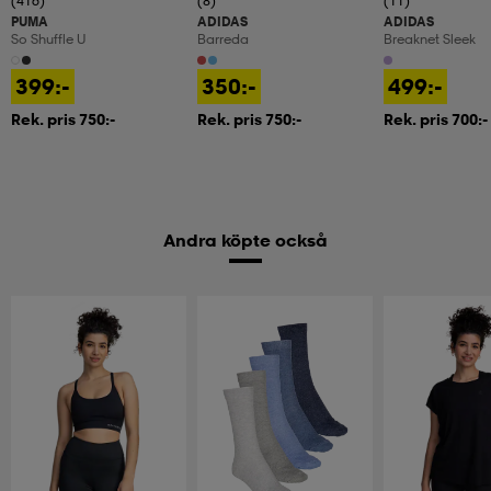
(416)
(8)
(11)
PUMA
ADIDAS
ADIDAS
So Shuffle U
Barreda
Breaknet Sleek
399:-
350:-
499:-
Rek. pris 750:-
Rek. pris 750:-
Rek. pris 700:-
Andra köpte också