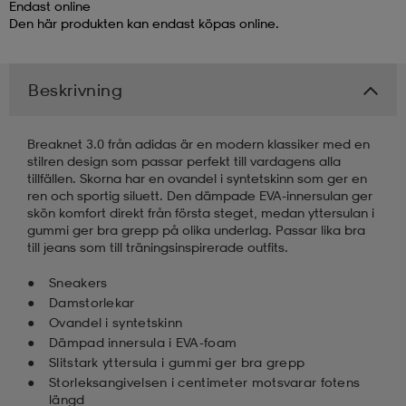
Endast online
Den här produkten kan endast köpas online.
kar & vantar
ställ
e
Beskrivning
r & pannband
e
Breaknet 3.0 från adidas är en modern klassiker med en
stilren design som passar perfekt till vardagens alla
ställ
lagg
tillfällen. Skorna har en ovandel i syntetskinn som ger en
ren och sportig siluett. Den dämpade EVA-innersulan ger
skön komfort direkt från första steget, medan yttersulan i
gummi ger bra grepp på olika underlag. Passar lika bra
lagg
till jeans som till träningsinspirerade outfits.
Sneakers
Damstorlekar
Ovandel i syntetskinn
Dämpad innersula i EVA-foam
Slitstark yttersula i gummi ger bra grepp
Storleksangivelsen i centimeter motsvarar fotens
längd