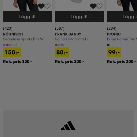
Lägg till
Lägg till
Lägg ti
Välj storlek
Välj storlek
Välj storlek
(423)
(587)
(234)
RÖHNISCH
FRANK DANDY
ICONIC
Seamless Sports Bra W
So 5p Colorama U
Pulse Loose Tee
+4
150:-
80:-
99:-
Rek. pris 350:-
Rek. pris 200:-
Rek. pris 200:-