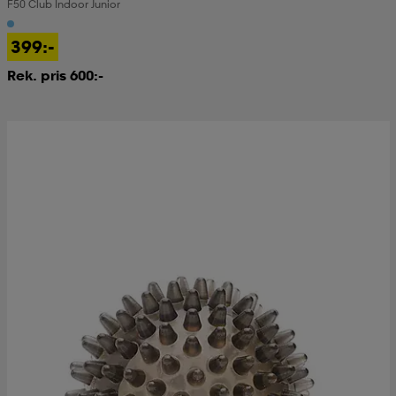
F50 Club Indoor Junior
399:-
Rek. pris 600:-