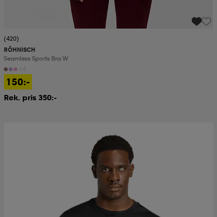
(420)
RÖHNISCH
Seamless Sports Bra W
+4
150:-
Rek. pris 350:-