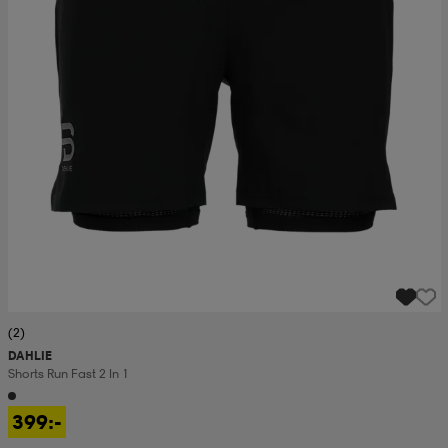
(2)
DAHLIE
Shorts Run Fast 2 In 1
399:-