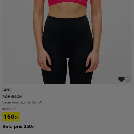
(420)
RÖHNISCH
Seamless Sports Bra W
+4
150:-
Rek. pris 350:-