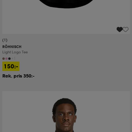
(1)
RÖHNISCH
Light Logo Tee
+1
150:-
Rek. pris 350:-