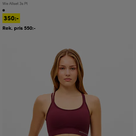
We Allset 3s Pt
kar & vantar
ställ
e
350:-
Rek. pris 550:-
r & pannband
e
ställ
lagg
lagg