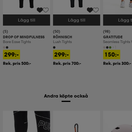
Lägg till
Lägg till
Lägg ti
Välj storlek
Välj storlek
Välj storlek
(5)
(50)
(98)
DROP OF MINDFULNESS
RÖHNISCH
GRATITUDE
Bare Ease Tights
Lush Tights
Seamless Tights
+1
299:-
299:-
150:-
Rek. pris 500:-
Rek. pris 700:-
Rek. pris 300:-
Andra köpte också