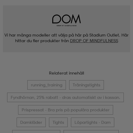
Vi har många modeller att välja på här på Stadium Outlet. Här
hittar du fler produkter från
DROP OF MINDFULNESS
Relaterat innehåll
running_training
Träningstights
Fyndhörnan, 25% rabatt - dras automatiskt av i kassan.
Prispressat - Bra pris på populära produkter
Damkläder
Tights
Löpartights - Dam