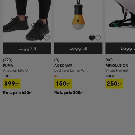
Lägg till
Lägg till
Lägg ti
Välj storlek
Välj storlek
Välj storlek
(270)
(8)
(60)
PUMA
ACECAMP
REVOLUTION
Anzarun Lite U
Led Tent Lamp W
Skate Helmet
Carabiner
399:-
150:-
250:-
Rek. pris 650:-
Rek. pris 200:-