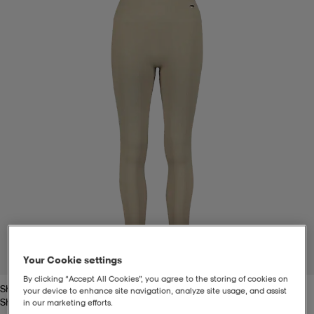
-bh
ingsskor
por
ingsskor
por
ler
por
ler
ler
kläder
usskor
kläder
stövlar
öjor & skjortor
stövlar
asögon
stövlar
s
r & stövlar
kläder
usskor
r
r & stövlar
r
skor
r
r & stövlar
äder
skor
1
/
2
Your Cookie settings
By clicking “Accept All Cookies”, you agree to the storing of cookies on
Shady Green
asögon
lbehör
asögon
skor
r
lbehör
your device to enhance site navigation, analyze site usage, and assist
Shady Green
in our marketing efforts.