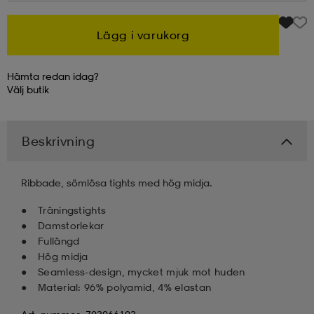
kar & vantar
ställ
e
Lägg i varukorg
Hämta redan idag?
r & pannband
e
Välj
butik
ställ
lagg
Beskrivning
Ribbade, sömlösa tights med hög midja.
lagg
Träningstights
Damstorlekar
Fullängd
Hög midja
Seamless-design, mycket mjuk mot huden
Material: 96% polyamid, 4% elastan