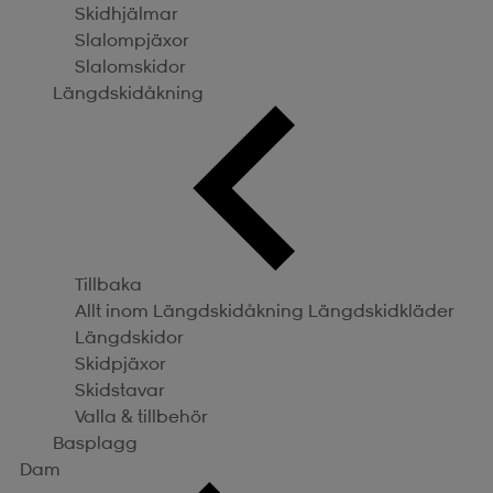
Skidhjälmar
Slalompjäxor
Slalomskidor
Längdskidåkning
Tillbaka
Allt inom Längdskidåkning
Längdskidkläder
Längdskidor
Skidpjäxor
Skidstavar
Valla & tillbehör
Basplagg
Dam