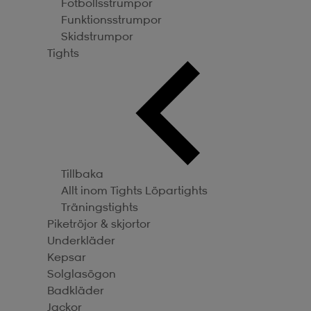
Fotbollsstrumpor
Funktionsstrumpor
Skidstrumpor
Tights
Tillbaka
Allt inom Tights
Löpartights
Träningstights
Piketröjor & skjortor
Underkläder
Kepsar
Solglasögon
Badkläder
Jackor