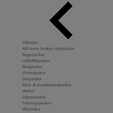
Tillbaka
Allt inom Jackor
Höstjackor
Regnjackor
Lättviktsjackor
Skaljackor
Vinterjackor
Dunjackor
Skid- & snowboardjackor
Västar
Löparjackor
Träningsjackor
Vårjackor