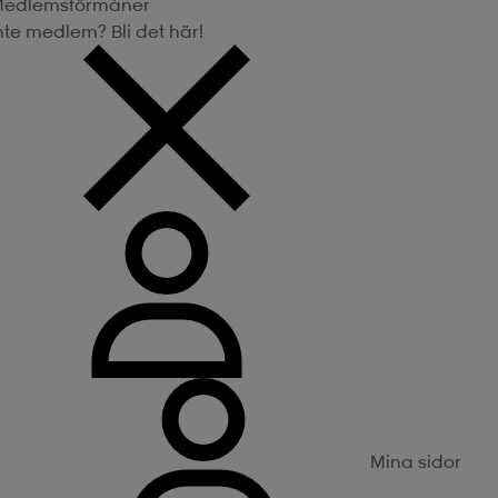
edlemsförmåner
nte medlem? Bli det här!
Mina sidor