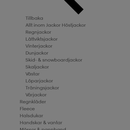
Tillbaka
Allt inom Jackor
Höstjackor
Regnjackor
Lättviktsjackor
Vinterjackor
Dunjackor
Skid- & snowboardjackor
Skaljackor
Västar
Löparjackor
Träningsjackor
Vårjackor
Regnkläder
Fleece
Halsdukar
Handskar & vantar
Mössor & pannband