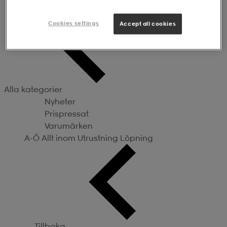
Utrustning
Cookies settings
Accept all cookies
Alla kategorier
Nyheter
Prispressat
Varumärken
A-Ö
Allt inom Utrustning
Löpning
Tillbaka