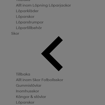
Allt inom Löpning
Löparjackor
Löparkläder
Löparskor
Löparstrumpor
Löpartillbehör
Skor
Tillbaka
Allt inom Skor
Fotbollsskor
Gummistövlar
Inomhusskor
Kängor & stövlar
Löparskor