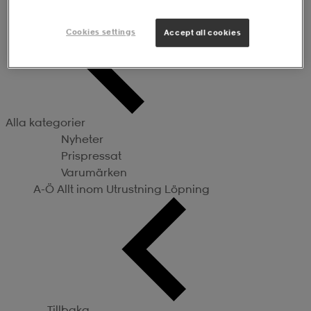
Utrustning
Cookies settings
Accept all cookies
Alla kategorier
Nyheter
Prispressat
Varumärken
A-Ö
Allt inom Utrustning
Löpning
Tillbaka