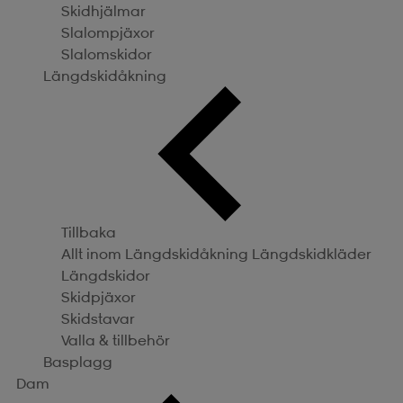
Skidhjälmar
Slalompjäxor
Slalomskidor
Längdskidåkning
Tillbaka
Allt inom Längdskidåkning
Längdskidkläder
Längdskidor
Skidpjäxor
Skidstavar
Valla & tillbehör
Basplagg
Dam