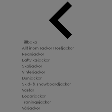
Tillbaka
Allt inom Jackor
Höstjackor
Regnjackor
Lättviktsjackor
Skaljackor
Vinterjackor
Dunjackor
Skid- & snowboardjackor
Västar
Löparjackor
Träningsjackor
Vårjackor