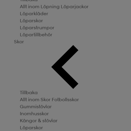
Allt inom Löpning
Löparjackor
Löparkläder
Löparskor
Löparstrumpor
Löpartillbehör
Skor
Tillbaka
Allt inom Skor
Fotbollsskor
Gummistövlar
Inomhusskor
Kängor & stövlar
Löparskor