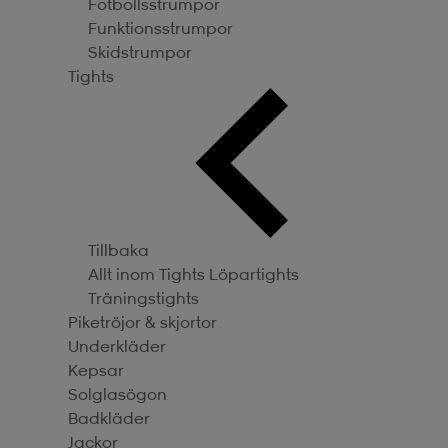
Fotbollsstrumpor
Funktionsstrumpor
Skidstrumpor
Tights
Tillbaka
Allt inom Tights
Löpartights
Träningstights
Piketröjor & skjortor
Underkläder
Kepsar
Solglasögon
Badkläder
Jackor