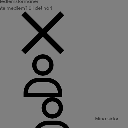
edlemsförmåner
nte medlem? Bli det här!
Mina sidor