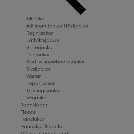
Tillbaka
Allt inom Jackor
Höstjackor
Regnjackor
Lättviktsjackor
Vinterjackor
Dunjackor
Skid- & snowboardjackor
Skaljackor
Västar
Löparjackor
Träningsjackor
Vårjackor
Regnkläder
Fleece
Halsdukar
Handskar & vantar
Mössor & pannband