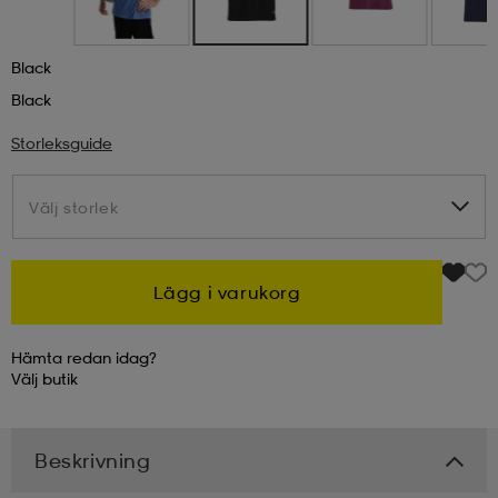
kar & vantar
ställ
e
Black
Black
r & pannband
e
Storleksguide
Välj storlek
Välj storlek
ställ
lagg
Lägg i varukorg
lagg
Hämta redan idag?
Välj
butik
Beskrivning