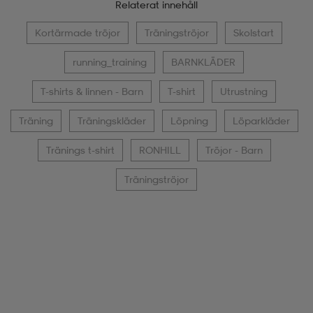
Relaterat innehåll
Kortärmade tröjor
Träningströjor
Skolstart
running_training
BARNKLÄDER
T-shirts & linnen - Barn
T-shirt
Utrustning
Träning
Träningskläder
Löpning
Löparkläder
Tränings t-shirt
RONHILL
Tröjor - Barn
Träningströjor