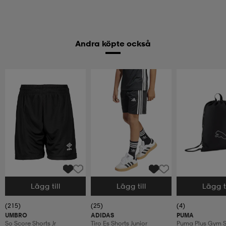
Andra köpte också
Lägg till
Lägg till
Lägg ti
Välj storlek
Välj storlek
Välj storlek
(215)
(25)
(4)
UMBRO
ADIDAS
PUMA
So Score Shorts Jr
Tiro Es Shorts Junior
Puma Plus Gym 