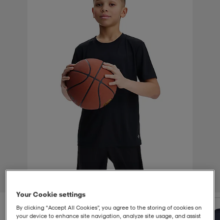
-bh
ingsskor
por
ingsskor
por
ler
por
ler
ler
kläder
usskor
kläder
stövlar
öjor & skjortor
stövlar
asögon
stövlar
s
r & stövlar
kläder
usskor
r
r & stövlar
r
skor
r
r & stövlar
äder
skor
1
/
4
Your Cookie settings
asögon
lbehör
asögon
skor
r
lbehör
By clicking “Accept All Cookies”, you agree to the storing of cookies on
your device to enhance site navigation, analyze site usage, and assist