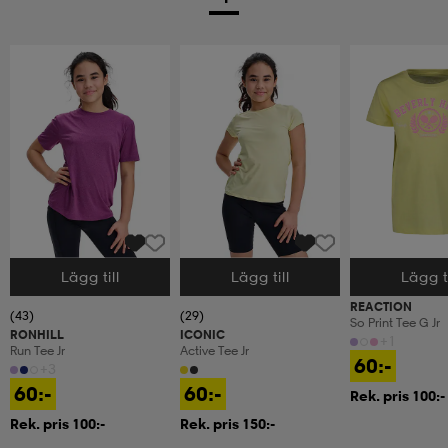
Lägg till
Lägg till
Lägg ti
Välj storlek
Välj storlek
Välj storlek
REACTION
(43)
(29)
So Print Tee G Jr
RONHILL
ICONIC
+1
Run Tee Jr
Active Tee Jr
60:-
+3
60:-
60:-
Rek. pris 100:-
Rek. pris 100:-
Rek. pris 150:-