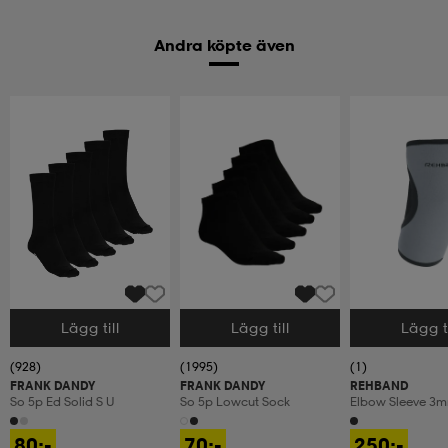
Andra köpte även
Lägg till
Lägg till
Lägg ti
Välj storlek
Välj storlek
Välj storlek
(928)
(1995)
(1)
FRANK DANDY
FRANK DANDY
REHBAND
So 5p Ed Solid S U
So 5p Lowcut Sock
Elbow Sleeve 3
80:-
70:-
250:-