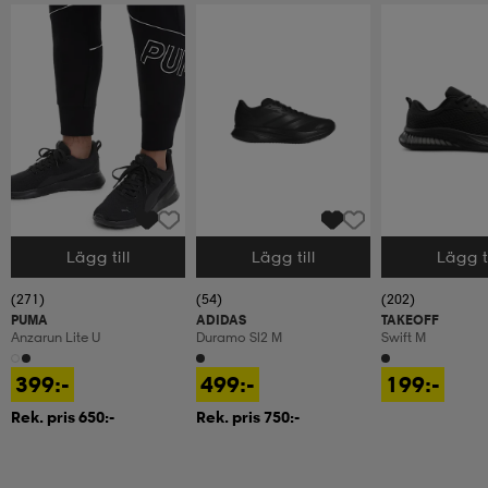
Lägg till
Lägg till
Lägg ti
Välj storlek
Välj storlek
Välj storlek
(271)
(54)
(202)
PUMA
ADIDAS
TAKEOFF
Anzarun Lite U
Duramo Sl2 M
Swift M
399:-
499:-
199:-
Rek. pris 650:-
Rek. pris 750:-