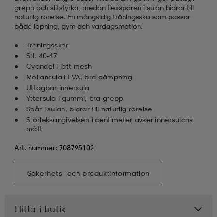
grepp och slitstyrka, medan flexspåren i sulan bidrar till
naturlig rörelse. En mångsidig träningssko som passar
både löpning, gym och vardagsmotion.
Träningsskor
Stl. 40-47
Ovandel i lätt mesh
Mellansula i EVA; bra dämpning
Uttagbar innersula
Yttersula i gummi; bra grepp
Spår i sulan; bidrar till naturlig rörelse
Storleksangivelsen i centimeter avser innersulans
mått
Art. nummer: 708795102
Säkerhets- och produktinformation
Hitta i butik