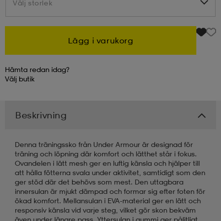
Välj storlek
Välj storlek
kar & vantar
ställ
e
Lägg i varukorg
r & pannband
e
Hämta redan idag?
Välj
butik
ställ
lagg
Beskrivning
lagg
Denna träningssko från Under Armour är designad för
träning och löpning där komfort och lätthet står i fokus.
Ovandelen i lätt mesh ger en luftig känsla och hjälper till
att hålla fötterna svala under aktivitet, samtidigt som den
ger stöd där det behövs som mest. Den uttagbara
innersulan är mjukt dämpad och formar sig efter foten för
ökad komfort. Mellansulan i EVA-material ger en lätt och
responsiv känsla vid varje steg, vilket gör skon bekväm
även under längre pass. Yttersulan i gummi ger pålitligt