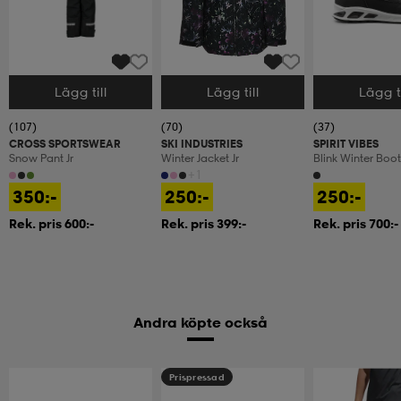
Lägg till
Lägg till
Lägg ti
Välj storlek
Välj storlek
Välj storlek
(107)
(70)
(37)
CROSS SPORTSWEAR
SKI INDUSTRIES
SPIRIT VIBES
Snow Pant Jr
Winter Jacket Jr
Blink Winter Boot
+1
350:-
250:-
250:-
Rek. pris 600:-
Rek. pris 399:-
Rek. pris 700:-
Andra köpte också
Prispressad