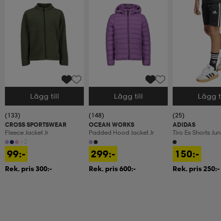
Lägg till
Lägg till
Lägg ti
Välj storlek
Välj storlek
Välj storlek
(133)
(148)
(25)
CROSS SPORTSWEAR
OCEAN WORKS
ADIDAS
Fleece Jacket Jr
Padded Hood Jacket Jr
Tiro Es Shorts Jun
+2
99:-
299:-
150:-
Rek. pris 300:-
Rek. pris 600:-
Rek. pris 250:-