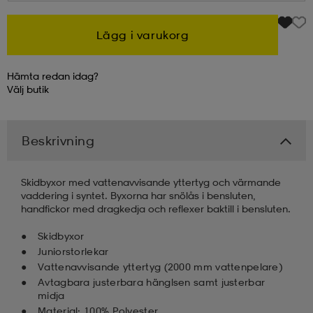
kar & vantar
ställ
e
Lägg i varukorg
Hämta redan idag?
r & pannband
e
Välj
butik
ställ
lagg
Beskrivning
Skidbyxor med vattenavvisande yttertyg och värmande
lagg
vaddering i syntet. Byxorna har snölås i bensluten,
handfickor med dragkedja och reflexer baktill i bensluten.
Skidbyxor
Juniorstorlekar
Vattenavvisande yttertyg (2000 mm vattenpelare)
Avtagbara justerbara hänglsen samt justerbar
midja
Material: 100% Polyester