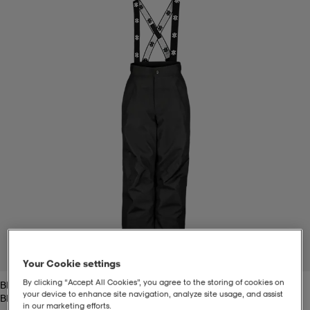
-bh
ingsskor
por
ingsskor
por
ler
por
ler
ler
kläder
usskor
kläder
stövlar
öjor & skjortor
stövlar
asögon
stövlar
s
r & stövlar
kläder
usskor
r
r & stövlar
r
skor
r
r & stövlar
äder
skor
1
/
2
Your Cookie settings
By clicking “Accept All Cookies”, you agree to the storing of cookies on
Black
asögon
lbehör
asögon
skor
r
lbehör
your device to enhance site navigation, analyze site usage, and assist
Black
in our marketing efforts.